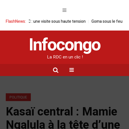
e en RDC : une visite sous haute tension
FlashNews:
Goma sous le feu : la situatio
Infocongo
La RDC en un clic !
POLITIQUE
Kasaï central : Mamie
Ngalula à la tête d’une