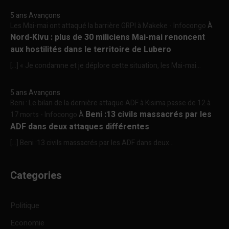
5 ans Avançons
Les Mai-mai ont attaqué la barrière GRPI à Makeke - Infocongo
À
Nord-Kivu : plus de 30 miliciens Mai-mai renoncent
aux hostilités dans le territoire de Lubero
[…] « Je condamne et je déplore cette situation, les Mai-mai...
5 ans Avançons
Beni : Le bilan de la dernière attaque ADF à Kisima passe de 12 à
Beni :13 civils massacrés par les
17 morts - Infocongo
À
ADF dans deux attaques différentes
[…] Beni :13 civils massacrés par les ADF dans deux...
Categories
Politique
Economie