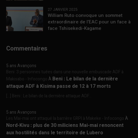
27 JANVIER 2025
William Ruto convoque un sommet
extraordinaire de l’EAC pour un face à
face Tshisekedi-Kagame
Commentaires
5 ans Avançons
Beni :3 personnes tuées dans une nouvelle embuscade ADF à
Beni : Le bilan de la dernière
Makisabo - Infocongo
À
attaque ADF à Kisima passe de 12 à 17 morts
[…] Beni : Le bilan de la dernière attaque ADF...
5 ans Avançons
Les Mai-mai ont attaqué la barrière GRPI à Makeke - Infocongo
À
Nord-Kivu : plus de 30 miliciens Mai-mai renoncent
aux hostilités dans le territoire de Lubero