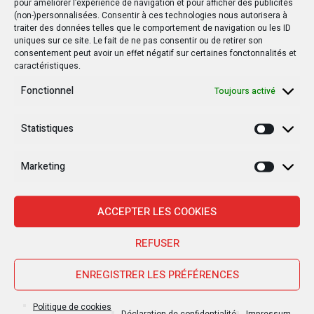
pour améliorer l’expérience de navigation et pour afficher des publicités
(non-)personnalisées. Consentir à ces technologies nous autorisera à
traiter des données telles que le comportement de navigation ou les ID
uniques sur ce site. Le fait de ne pas consentir ou de retirer son
consentement peut avoir un effet négatif sur certaines fonctonnalités et
caractéristiques.
Fonctionnel
Toujours activé
Statistiques
Statisti
Marketing
Marketi
Nouvelles Récentes
ACCEPTER LES COOKIES
REFUSER
30 janvier 2025
ENREGISTRER LES PRÉFÉRENCES
Jean-Noël Barrot, chef de la diplomatie
française en RDC : une visite sous haute
Politique de cookies
Déclaration de confidentialité
Impressum