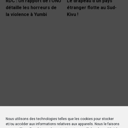
RDC : Un rapport de l’ONU
Le drapeau d’un pays
détaille les horreurs de
étranger flotte au Sud-
la violence à Yumbi
Kivu !
Nous utilisons des technologies telles que les cookies pour stocker
et/ou accéder aux informations relatives aux appareils. Nous le faisons