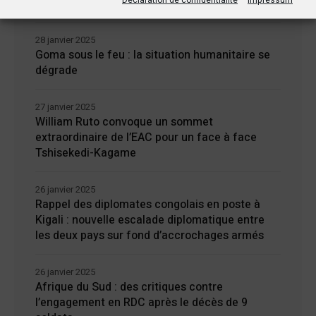
tension
28 janvier 2025
Goma sous le feu : la situation humanitaire se
dégrade
27 janvier 2025
William Ruto convoque un sommet
extraordinaire de l’EAC pour un face à face
Tshisekedi-Kagame
26 janvier 2025
Rappel des diplomates congolais en poste à
Kigali : nouvelle escalade diplomatique entre
les deux pays sur fond d’accrochages armés
26 janvier 2025
Afrique du Sud : des critiques contre
l’engagement en RDC après le décès de 9