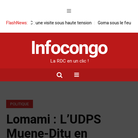
 en RDC : une visite sous haute tension
FlashNews:
Goma sous le feu : la situation
Infocongo
La RDC en un clic !
POLITIQUE
Lomami : L’UDPS
Muene-Ditu en