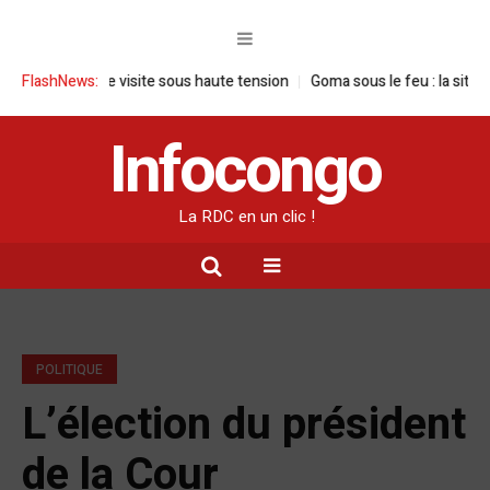
DC : une visite sous haute tension
FlashNews:
Goma sous le feu : la situation hum
Infocongo
La RDC en un clic !
POLITIQUE
L’élection du président
de la Cour