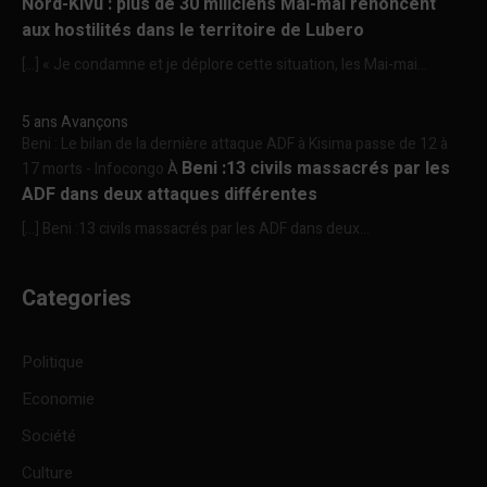
Nord-Kivu : plus de 30 miliciens Mai-mai renoncent
aux hostilités dans le territoire de Lubero
[…] « Je condamne et je déplore cette situation, les Mai-mai...
5 ans Avançons
Beni : Le bilan de la dernière attaque ADF à Kisima passe de 12 à
Beni :13 civils massacrés par les
17 morts - Infocongo
À
ADF dans deux attaques différentes
[…] Beni :13 civils massacrés par les ADF dans deux...
Categories
Politique
Economie
Société
Culture