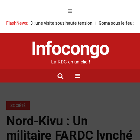
 en RDC : une visite sous haute tension
FlashNews:
Goma sous le feu : la situatio
Infocongo
La RDC en un clic !
SOCIÉTÉ
Nord-Kivu : Un
militaire FARDC lynché