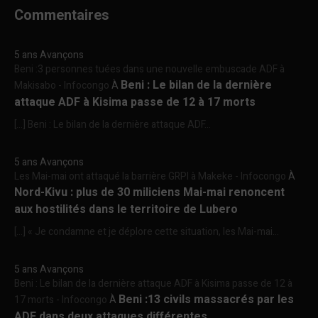
Commentaires
5 ans Avançons
Beni :3 personnes tuées dans une nouvelle embuscade ADF à
Beni : Le bilan de la dernière
Makisabo - Infocongo
À
attaque ADF à Kisima passe de 12 à 17 morts
[…] Beni : Le bilan de la dernière attaque ADF...
5 ans Avançons
Les Mai-mai ont attaqué la barrière GRPI à Makeke - Infocongo
À
Nord-Kivu : plus de 30 miliciens Mai-mai renoncent
aux hostilités dans le territoire de Lubero
[…] « Je condamne et je déplore cette situation, les Mai-mai...
5 ans Avançons
Beni : Le bilan de la dernière attaque ADF à Kisima passe de 12 à
Beni :13 civils massacrés par les
17 morts - Infocongo
À
ADF dans deux attaques différentes