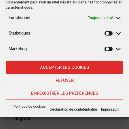
consentement peut avoir un effet négatif sur certaines fonctonnalités et
caractéristiques.
Fonctionnel
Toujours activé
Statistiques
Statisti
Nouvelles Récentes
Marketing
Marketi
ACCEPTER LES COOKIES
30 janvier 2025
Jean-Noël Barrot, chef de la diplomatie
REFUSER
française en RDC : une visite sous haute
tension
ENREGISTRER LES PRÉFÉRENCES
28 janvier 2025
Politique de cookies
Déclaration de confidentialité
Impressum
Goma sous le feu : la situation humanitaire se
dégrade