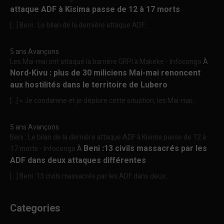
attaque ADF à Kisima passe de 12 à 17 morts
[…] Beni : Le bilan de la dernière attaque ADF...
5 ans Avançons
Les Mai-mai ont attaqué la barrière GRPI à Makeke - Infocongo
À
Nord-Kivu : plus de 30 miliciens Mai-mai renoncent
aux hostilités dans le territoire de Lubero
[…] « Je condamne et je déplore cette situation, les Mai-mai...
5 ans Avançons
Beni : Le bilan de la dernière attaque ADF à Kisima passe de 12 à
Beni :13 civils massacrés par les
17 morts - Infocongo
À
ADF dans deux attaques différentes
[…] Beni :13 civils massacrés par les ADF dans deux...
Categories