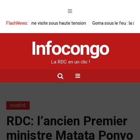
 RDC : une visite sous haute tension
FlashNews:
Goma sous le feu : la situation h
Infocongo
La RDC en un clic !
SOCIÉTÉ
RDC: l’ancien Premier
ministre Matata Ponyo