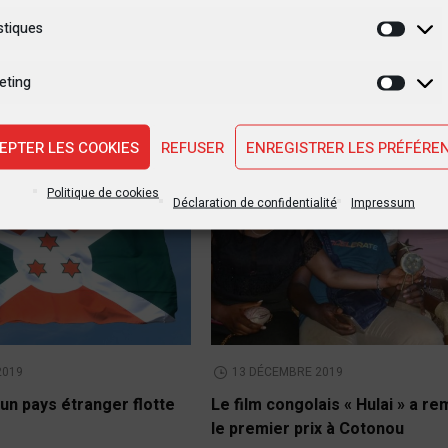
stiques
Statis
eting
Marke
EPTER LES COOKIES
REFUSER
ENREGISTRER LES PRÉFÉRE
CULTURE
Politique de cookies
Déclaration de confidentialité
Impressum
2019
13 DÉCEMBRE 2019
un pays étranger flotte
Le film congolais « Hulai » a r
le premier prix à Cotonou