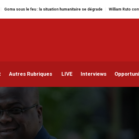
feu : la situation humanitaire se dégrade
William Ruto convoque un somme
officiellement la présiden
r
t
Autres Rubriques
LIVE
Interviews
Opportun