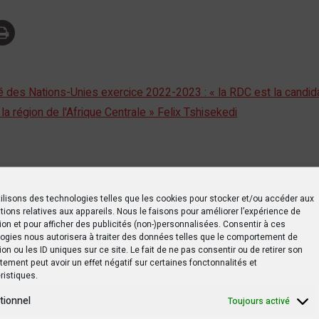
é des Nations-Unies exercice 2022-2023 : « la RDC est la candid
la région de l'Afrique Centrale » Felix Tshisekedi
1
UA
Union africaine
ilisons des technologies telles que les cookies pour stocker et/ou accéder aux
tions relatives aux appareils. Nous le faisons pour améliorer l’expérience de
ion et pour afficher des publicités (non-)personnalisées. Consentir à ces
ogies nous autorisera à traiter des données telles que le comportement de
ion ou les ID uniques sur ce site. Le fait de ne pas consentir ou de retirer son
ement peut avoir un effet négatif sur certaines fonctonnalités et
SUIVANT PO
ristiques.
u
Les sénateurs FCC dénoncent une « dé
tionnel
Toujours activé
dictatori