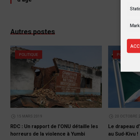
Stati
Mark
Autres postes
ACC
POLITIQUE
POLITIQUE
15 MARS 2019
20 OCTOBRE 
RDC : Un rapport de l’ONU détaille les
Le drapeau d’
horreurs de la violence à Yumbi
au Sud-Kivu !