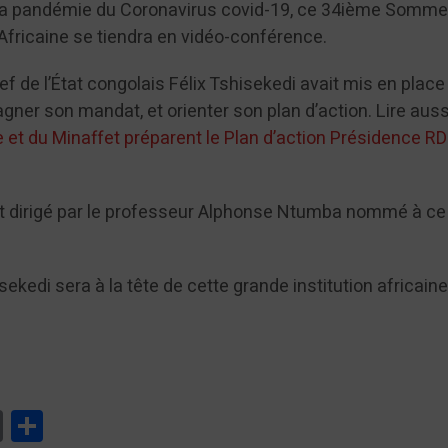
la pandémie du Coronavirus covid-19, ce 34ième Somme
 Africaine se tiendra en vidéo-conférence.
hef de l’État congolais Félix Tshisekedi avait mis en place
ner son mandat, et orienter son plan d’action. Lire auss
e et du Minaffet préparent le Plan d’action Présidence R
 dirigé par le professeur Alphonse Ntumba nommé à ce
sekedi sera à la tête de cette grande institution africain
tsApp
Print
Partager