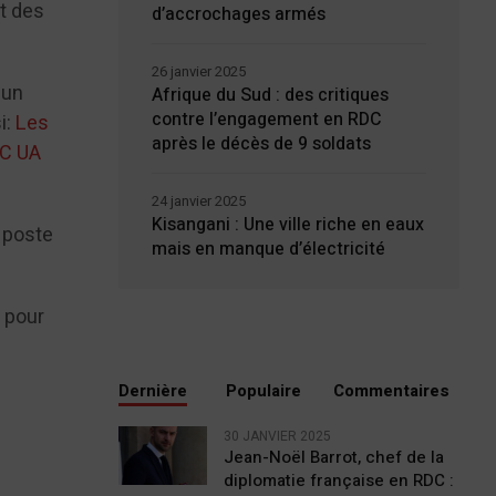
t des
d’accrochages armés
26 janvier 2025
 un
Afrique du Sud : des critiques
contre l’engagement en RDC
i:
Les
après le décès de 9 soldats
DC UA
24 janvier 2025
Kisangani : Une ville riche en eaux
 poste
mais en manque d’électricité
e pour
Dernière
Populaire
Commentaires
30 JANVIER 2025
Jean-Noël Barrot, chef de la
diplomatie française en RDC :