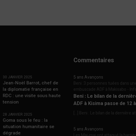
Commentaires
5 ans Avançons
30 JANVIER 2025
Jean-Noël Barrot, chef de
Beni :3 personnes tuées dans un
la diplomatie française en
embuscade ADF à Makisabo - In
RDC : une visite sous haute
Beni : Le bilan de la derniè
tension
ADF à Kisima passe de 12 
[…] Beni : Le bilan de la dernière a
28 JANVIER 2025
Goma sous le feu : la
situation humanitaire se
5 ans Avançons
dégrade
Les Mai-mai ont attaqué la barriè