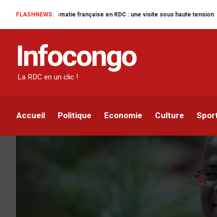
 diplomatie française en RDC : une visite sous haute tension
FLASHNEWS:
Goma sous le 
DIPLOMATIE
Infocongo
Félix Tshisekedi prend 
de l’UA samedi 6 févrie
La RDC en un clic !
Azarias Mokonzi
Par
4 FÉVRIER 2021
Accueil
Politique
Economie
Culture
Spor