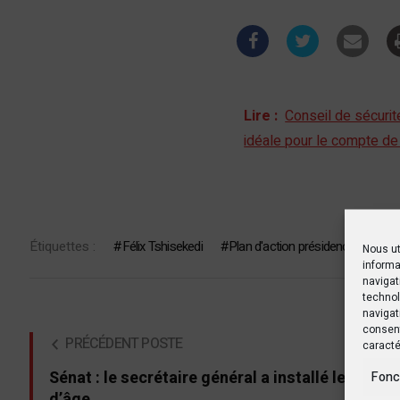
Lire :
Conseil de sécurit
idéale pour le compte de 
Étiquettes :
Félix Tshisekedi
Plan d'action présidence UA 202
Nous ut
informa
navigat
technol
navigat
consent
PRÉCÉDENT POSTE
caracté
Sénat : le secrétaire général a installé le burea
Fonc
d’âge