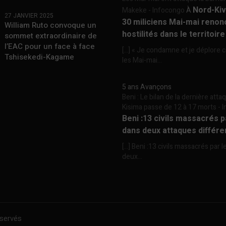
Nord-Kiv
Makeke - Infocongo
À
27 JANVIER 2025
30 miliciens Mai-mai renon
William Ruto convoque un
hostilités dans le territoir
sommet extraordinaire de
l’EAC pour un face à face
[…] « Je condamne et je déplore c
Tshisekedi-Kagame
les Mai-mai...
5 ans Avançons
Beni : Le bilan de la dernière att
Kisima passe de 12 à 17 morts -
Beni :13 civils massacrés 
dans deux attaques différe
[…] Beni :13 civils massacrés par 
deux...
éservés