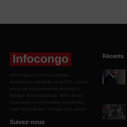
Récents
Infocongo est un site congolais
d’information générale sur la RDC, créé et
animé par des journalistes attachés à
l’éthique et la déontologie. Notre devoir :
vous servir une information de première
main. Notre devise : les faits sont sacrés.
Suivez-nous