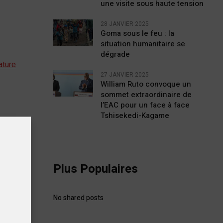
une visite sous haute tension
28 JANVIER 2025
Goma sous le feu : la
situation humanitaire se
dégrade
ature
27 JANVIER 2025
William Ruto convoque un
sommet extraordinaire de
l’EAC pour un face à face
Tshisekedi-Kagame
Plus Populaires
STE
No shared posts
rive
ale »