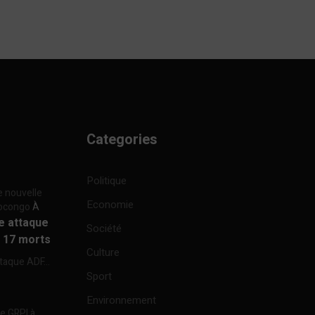
Categories
Politique
e nouvelle
Economie
focongo
À
re attaque
Société
à 17 morts
Culture
ttaque ADF...
Sport
Environnement
re GRPI à