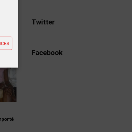
tiques
Twitter
ting
NCES
Facebook
emporté