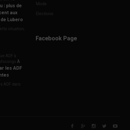
Mode
u : plus de
cent aux
Elections
e de Lubero
ette situation,
Facebook Page
aque ADF à
 Infocongo
À
par les ADF
ntes
les ADF dans