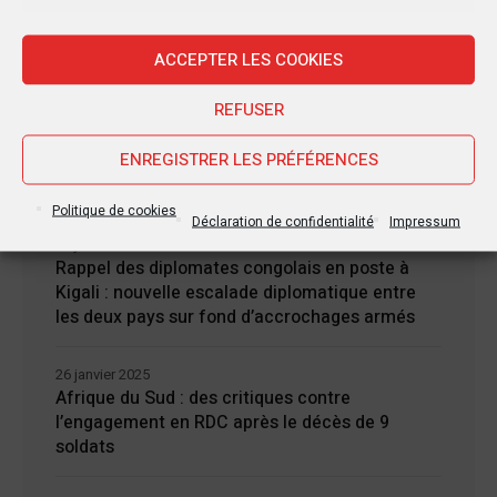
Marketi
28 janvier 2025
Goma sous le feu : la situation humanitaire se
dégrade
ACCEPTER LES COOKIES
REFUSER
27 janvier 2025
William Ruto convoque un sommet
ENREGISTRER LES PRÉFÉRENCES
extraordinaire de l’EAC pour un face à face
Tshisekedi-Kagame
Politique de cookies
Déclaration de confidentialité
Impressum
26 janvier 2025
Rappel des diplomates congolais en poste à
Kigali : nouvelle escalade diplomatique entre
les deux pays sur fond d’accrochages armés
26 janvier 2025
Afrique du Sud : des critiques contre
l’engagement en RDC après le décès de 9
soldats