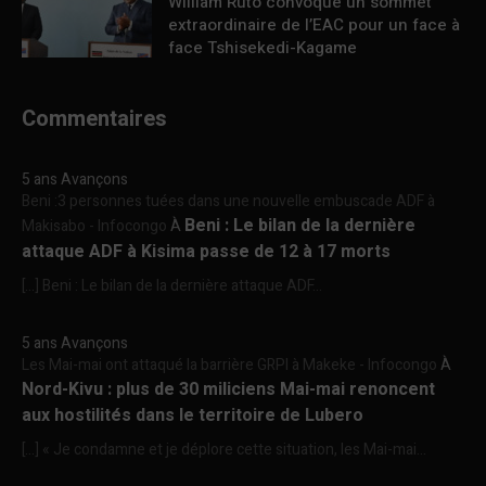
William Ruto convoque un sommet
extraordinaire de l’EAC pour un face à
face Tshisekedi-Kagame
Commentaires
5 ans Avançons
Beni :3 personnes tuées dans une nouvelle embuscade ADF à
Beni : Le bilan de la dernière
Makisabo - Infocongo
À
attaque ADF à Kisima passe de 12 à 17 morts
[…] Beni : Le bilan de la dernière attaque ADF...
5 ans Avançons
Les Mai-mai ont attaqué la barrière GRPI à Makeke - Infocongo
À
Nord-Kivu : plus de 30 miliciens Mai-mai renoncent
aux hostilités dans le territoire de Lubero
[…] « Je condamne et je déplore cette situation, les Mai-mai...