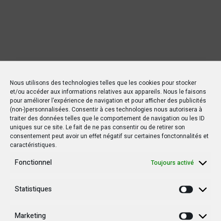
Nous utilisons des technologies telles que les cookies pour stocker
et/ou accéder aux informations relatives aux appareils. Nous le faisons
pour améliorer l’expérience de navigation et pour afficher des publicités
(non-)personnalisées. Consentir à ces technologies nous autorisera à
traiter des données telles que le comportement de navigation ou les ID
Nouvelles Récentes
uniques sur ce site. Le fait de ne pas consentir ou de retirer son
consentement peut avoir un effet négatif sur certaines fonctonnalités et
caractéristiques.
Fonctionnel
Toujours activé
30 janvier 2025
Jean-Noël Barrot, chef de la diplomatie
française en RDC : une visite sous haute
Statistiques
Statisti
tension
Marketing