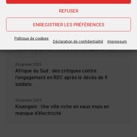
extraordinaire de l’EAC pour un face à face
REFUSER
Tshisekedi-Kagame
ENREGISTRER LES PRÉFÉRENCES
26 janvier 2025
Rappel des diplomates congolais en poste à
Politique de cookies
Kigali : nouvelle escalade diplomatique entre
Déclaration de confidentialité
Impressum
les deux pays sur fond d’accrochages armés
26 janvier 2025
Afrique du Sud : des critiques contre
l’engagement en RDC après le décès de 9
soldats
24 janvier 2025
Kisangani : Une ville riche en eaux mais en
manque d’électricité