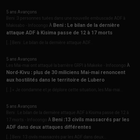
5 ans Avançons
Beni :3 personnes tuées dans une nouvelle embuscade ADF à
Beni : Le bilan de la dernière
Makisabo - Infocongo
À
attaque ADF à Kisima passe de 12 à 17 morts
[…] Beni : Le bilan de la dernière attaque ADF...
5 ans Avançons
Les Mai-mai ont attaqué la barrière GRPI à Makeke - Infocongo
À
Nord-Kivu : plus de 30 miliciens Mai-mai renoncent
aux hostilités dans le territoire de Lubero
[…] « Je condamne et je déplore cette situation, les Mai-mai...
5 ans Avançons
Beni : Le bilan de la dernière attaque ADF à Kisima passe de 12 à
Beni :13 civils massacrés par les
17 morts - Infocongo
À
ADF dans deux attaques différentes
[…] Beni :13 civils massacrés par les ADF dans deux...