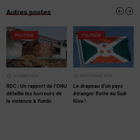
Autres postes
POLITIQUE
POLITIQUE
15 MARS 2019
20 OCTOBRE 2019
RDC : Un rapport de l’ONU
Le drapeau d’un pays
détaille les horreurs de
étranger flotte au Sud-
la violence à Yumbi
Kivu !