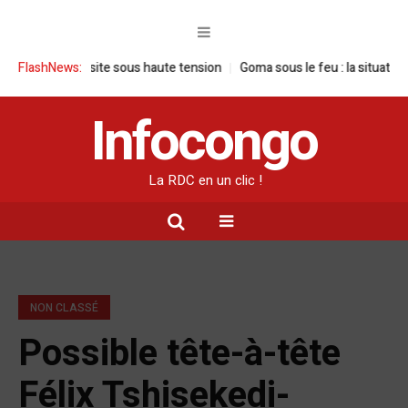
: une visite sous haute tension
FlashNews:
Goma sous le feu : la situation humani
Infocongo
La RDC en un clic !
NON CLASSÉ
Possible tête-à-tête
Félix Tshisekedi-