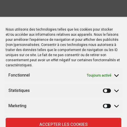
Nous utilisons des technologies telles que les cookies pour stocker
Nouvelles Récentes
et/ou accéder aux informations relatives aux appareils. Nous le faisons
pour améliorer l’expérience de navigation et pour afficher des publicités
(non-)personnalisées. Consentir à ces technologies nous autorisera à
traiter des données telles que le comportement de navigation ou les ID
uniques sur ce site. Le fait de ne pas consentir ou de retirer son
consentement peut avoir un effet négatif sur certaines fonctonnalités et
30 janvier 2025
caractéristiques.
Jean-Noël Barrot, chef de la diplomatie
française en RDC : une visite sous haute
Fonctionnel
Toujours activé
tension
Statistiques
Statisti
28 janvier 2025
Goma sous le feu : la situation humanitaire se
dégrade
Marketing
Marketi
27 janvier 2025
ACCEPTER LES COOKIES
William Ruto convoque un sommet