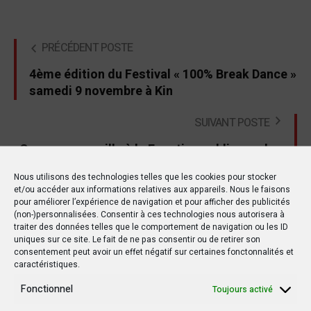
PRÉCÉDENT POSTE
4ème édition du Festival « 100% Break Dance »
samedi 9 novembre à Kin
SUIVANT POSTE
Grosse magouille à la Fonction publique, plus
de 11 millions USD volatilisés
Nous utilisons des technologies telles que les cookies pour stocker
et/ou accéder aux informations relatives aux appareils. Nous le faisons
pour améliorer l’expérience de navigation et pour afficher des publicités
(non-)personnalisées. Consentir à ces technologies nous autorisera à
traiter des données telles que le comportement de navigation ou les ID
Autres postes
uniques sur ce site. Le fait de ne pas consentir ou de retirer son
consentement peut avoir un effet négatif sur certaines fonctonnalités et
caractéristiques.
Fonctionnel
POLITIQUE
POLITIQUE
Toujours activé