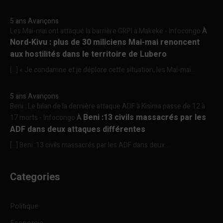
5 ans Avançons
Les Mai-mai ont attaqué la barrière GRPI à Makeke - Infocongo
À
Nord-Kivu : plus de 30 miliciens Mai-mai renoncent
aux hostilités dans le territoire de Lubero
[…] « Je condamne et je déplore cette situation, les Mai-mai...
5 ans Avançons
Beni : Le bilan de la dernière attaque ADF à Kisima passe de 12 à
Beni :13 civils massacrés par les
17 morts - Infocongo
À
ADF dans deux attaques différentes
[…] Beni :13 civils massacrés par les ADF dans deux...
Categories
Politique