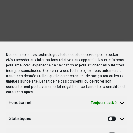
Nous utilisons des technologies telles que les cookies pour stocker
et/ou accéder aux informations relatives aux appareils. Nous le faisons
pour améliorer l’expérience de navigation et pour afficher des publicités
(non-)personnalisées. Consentir à ces technologies nous autorisera à
traiter des données telles que le comportement de navigation ou les ID
uniques sur ce site. Le fait de ne pas consentir ou de retirer son
Nouvelles Récentes
consentement peut avoir un effet négatif sur certaines fonctonnalités et
caractéristiques.
Fonctionnel
Toujours activé
30 janvier 2025
Jean-Noël Barrot, chef de la diplomatie
Statistiques
Statisti
française en RDC : une visite sous haute
tension