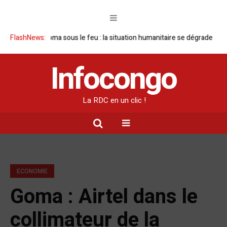
on
FlashNews:
Goma sous le feu : la situation humanitaire se dégrade
William R
Infocongo
La RDC en un clic !
ECONOMIE
Goma : Airtel dans le
collimateur de la