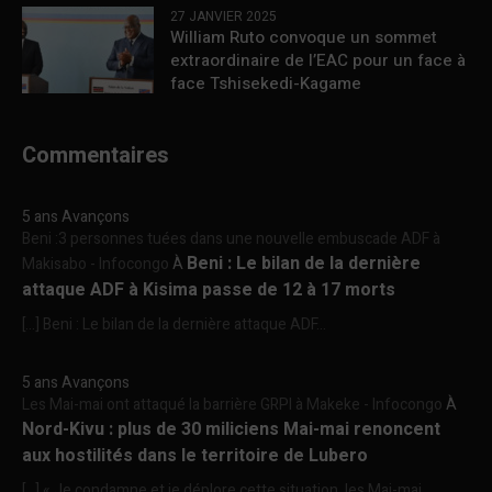
27 JANVIER 2025
William Ruto convoque un sommet
extraordinaire de l’EAC pour un face à
face Tshisekedi-Kagame
Commentaires
5 ans Avançons
Beni :3 personnes tuées dans une nouvelle embuscade ADF à
Beni : Le bilan de la dernière
Makisabo - Infocongo
À
attaque ADF à Kisima passe de 12 à 17 morts
[…] Beni : Le bilan de la dernière attaque ADF...
5 ans Avançons
Les Mai-mai ont attaqué la barrière GRPI à Makeke - Infocongo
À
Nord-Kivu : plus de 30 miliciens Mai-mai renoncent
aux hostilités dans le territoire de Lubero
[…] « Je condamne et je déplore cette situation, les Mai-mai...