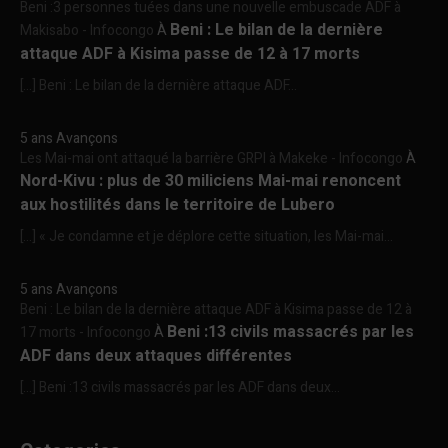
Beni :3 personnes tuées dans une nouvelle embuscade ADF à
Beni : Le bilan de la dernière
Makisabo - Infocongo
À
attaque ADF à Kisima passe de 12 à 17 morts
[…] Beni : Le bilan de la dernière attaque ADF...
5 ans Avançons
Les Mai-mai ont attaqué la barrière GRPI à Makeke - Infocongo
À
Nord-Kivu : plus de 30 miliciens Mai-mai renoncent
aux hostilités dans le territoire de Lubero
[…] « Je condamne et je déplore cette situation, les Mai-mai...
5 ans Avançons
Beni : Le bilan de la dernière attaque ADF à Kisima passe de 12 à
Beni :13 civils massacrés par les
17 morts - Infocongo
À
ADF dans deux attaques différentes
[…] Beni :13 civils massacrés par les ADF dans deux...