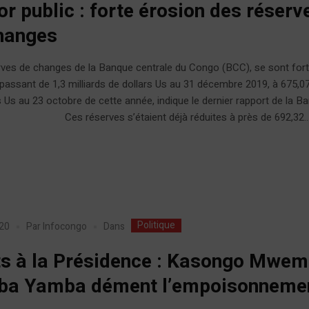
or public : forte érosion des réserv
hanges
rves de changes de la Banque centrale du Congo (BCC), se sont fo
passant de 1,3 milliards de dollars Us au 31 décembre 2019, à 675,07
s Us au 23 octobre de cette année, indique le dernier rapport de la B
e. Ces réserves s’étaient déjà réduites à près de 692,32..
Politique
Dans
020
Par
Infocongo
s à la Présidence : Kasongo Mwe
a Yamba dément l’empoisonneme