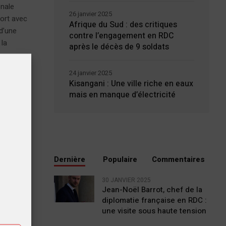
onale
26 janvier 2025
port avec
Afrique du Sud : des critiques
d’une
contre l’engagement en RDC
 la
après le décès de 9 soldats
24 janvier 2025
Kisangani : Une ville riche en eaux
mais en manque d’électricité
Dernière
Populaire
Commentaires
tiques
30 JANVIER 2025
Jean-Noël Barrot, chef de la
diplomatie française en RDC :
ting
une visite sous haute tension