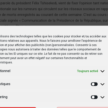
parole du président Félix Tshisekedi, vient de fixer l’opinion tant nati
ationale sur les rumeurs qui circulent sur les réseaux sociaux en rap
 de morts enregistrés au courant de cette semaine. C’est au cours 
iale signée « Communication de la Présidence de la République, sur
 publique, Rtnc, que...
ilisons des technologies telles que les cookies pour stocker et/ou accéder aux
tions relatives aux appareils. Nous le faisons pour améliorer l’expérience de
ion et pour afficher des publicités (non-)personnalisées. Consentir à ces
ogies nous autorisera à traiter des données telles que le comportement de
ion ou les ID uniques sur ce site. Le fait de ne pas consentir ou de retirer son
ement peut avoir un effet négatif sur certaines fonctonnalités et
ristiques.
tionnel
Toujours activé
stiques
Statis
eting
Marke