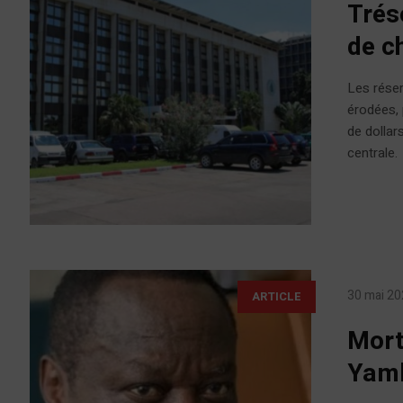
Trés
de c
Les rése
érodées, 
de dollar
central
30 mai 2
ARTICLE
Mort
Yamb