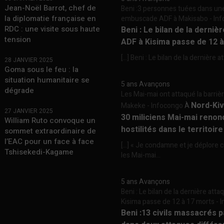
Jean-Noël Barrot, chef de
Beni :3 personnes tuées dans un
la diplomatie française en
embuscade ADF à Makisabo - In
RDC : une visite sous haute
Beni : Le bilan de la derniè
tension
ADF à Kisima passe de 12 
[…] Beni : Le bilan de la dernière a
28 JANVIER 2025
Goma sous le feu : la
situation humanitaire se
5 ans Avançons
dégrade
Les Mai-mai ont attaqué la barriè
Nord-Kiv
Makeke - Infocongo
À
27 JANVIER 2025
30 miliciens Mai-mai renon
William Ruto convoque un
hostilités dans le territoir
sommet extraordinaire de
l’EAC pour un face à face
[…] « Je condamne et je déplore c
Tshisekedi-Kagame
les Mai-mai...
5 ans Avançons
Beni : Le bilan de la dernière att
Kisima passe de 12 à 17 morts -
Beni :13 civils massacrés 