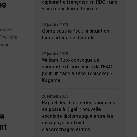
diplomatie française en RDC : une
es
visite sous haute tension
28 janvier 2025
rtement
Goma sous le feu : la situation
 millions
humanitaire se dégrade
anque
.
27 janvier 2025
William Ruto convoque un
sommet extraordinaire de l’EAC
pour un face à face Tshisekedi-
Kagame
26 janvier 2025
Rappel des diplomates congolais
en poste à Kigali : nouvelle
ma
escalade diplomatique entre les
deux pays sur fond
nt
d’accrochages armés