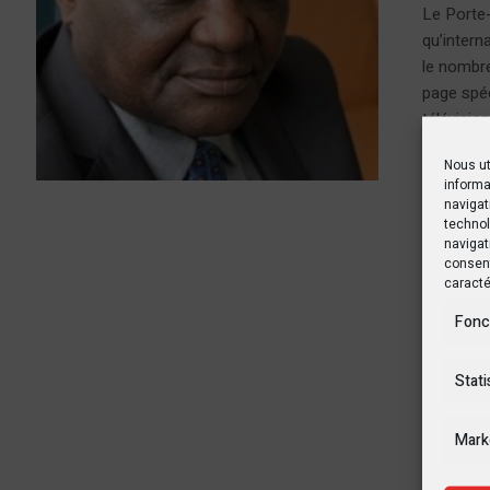
Le Porte-
qu’intern
le nombre
page spéc
télévision
Nous ut
informa
navigat
technol
navigat
consent
caracté
Fonc
Stati
Mark