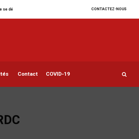
CONTACTEZ-NOUS
e
William Ruto convoque un sommet extraordinaire de l’EAC pour un face 
ités
Contact
COVID-19
 RDC