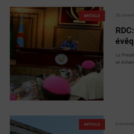
26 novem
ARTICLE
RDC:
évêq
Le Présid
un échang
5 novemb
ARTICLE