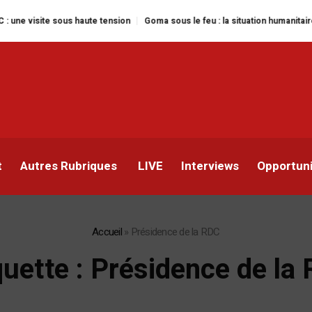
e sous haute tension
Goma sous le feu : la situation humanitaire se dégrad
t
Autres Rubriques
LIVE
Interviews
Opportun
Accueil
»
Présidence de la RDC
quette :
Présidence de la