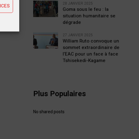
28 JANVIER 2025
NCES
Goma sous le feu : la
situation humanitaire se
dégrade
27 JANVIER 2025
William Ruto convoque un
sommet extraordinaire de
l’EAC pour un face à face
Tshisekedi-Kagame
Plus Populaires
No shared posts