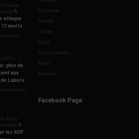
Politique
e nouvelle
Economie
focongo
À
re attaque
Société
à 17 morts
Culture
ttaque ADF...
Sport
Environnement
re GRPI à
Mode
u : plus de
cent aux
Elections
e de Lubero
ette situation,
Facebook Page
aque ADF à
 Infocongo
À
par les ADF