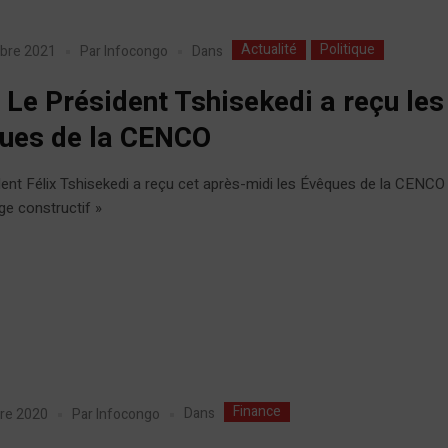
Actualité
Politique
Dans
bre 2021
Par
Infocongo
 Le Président Tshisekedi a reçu les
ues de la CENCO
ent Félix Tshisekedi a reçu cet après-midi les Évêques de la CENCO
e constructif »
Finance
Dans
re 2020
Par
Infocongo