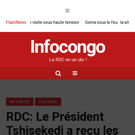
DC : une visite sous haute tension
FlashNews:
Goma sous le feu : la situation hum
Infocongo
La RDC en un clic !
ACTUALITÉ
POLITIQUE
RDC: Le Président
Tshisekedi a reçu les