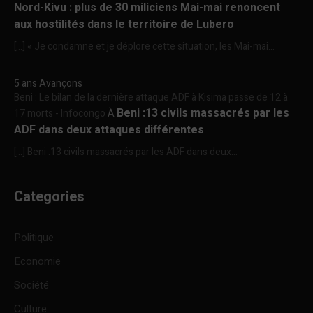
Nord-Kivu : plus de 30 miliciens Mai-mai renoncent
aux hostilités dans le territoire de Lubero
[…] « Je condamne et je déplore cette situation, les Mai-mai...
5 ans Avançons
Beni : Le bilan de la dernière attaque ADF à Kisima passe de 12 à
Beni :13 civils massacrés par les
17 morts - Infocongo
À
ADF dans deux attaques différentes
[…] Beni :13 civils massacrés par les ADF dans deux...
Categories
Politique
Economie
Société
Culture