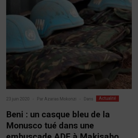
Actualité
Dans
23 juin 2020
Par
Azarias Mokonzi
Beni : un casque bleu de la
Monusco tué dans une
embuscade ADF à Makisabo