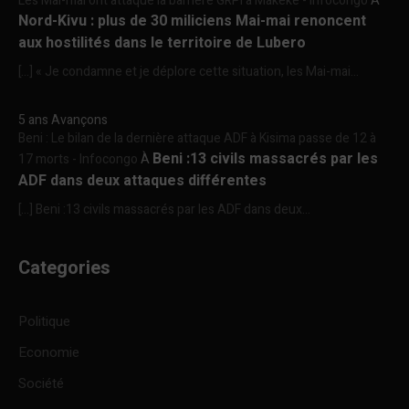
Les Mai-mai ont attaqué la barrière GRPI à Makeke - Infocongo
À
Nord-Kivu : plus de 30 miliciens Mai-mai renoncent
aux hostilités dans le territoire de Lubero
[…] « Je condamne et je déplore cette situation, les Mai-mai...
5 ans Avançons
Beni : Le bilan de la dernière attaque ADF à Kisima passe de 12 à
Beni :13 civils massacrés par les
17 morts - Infocongo
À
ADF dans deux attaques différentes
[…] Beni :13 civils massacrés par les ADF dans deux...
Categories
Politique
Economie
Société