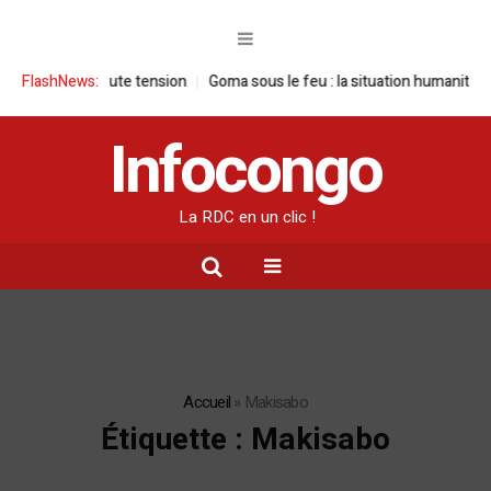
us haute tension
FlashNews:
Goma sous le feu : la situation humanitaire se dégrade
Infocongo
La RDC en un clic !
Accueil
»
Makisabo
Étiquette :
Makisabo