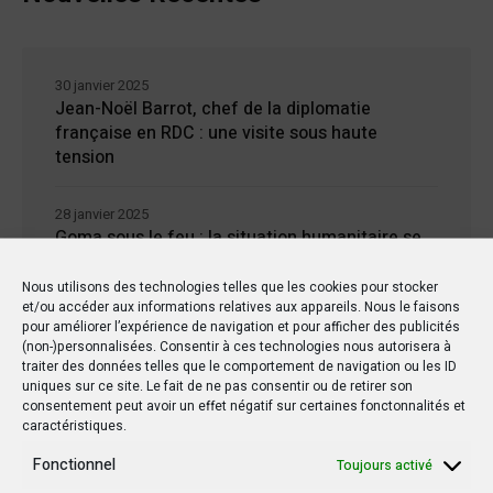
30 janvier 2025
Jean-Noël Barrot, chef de la diplomatie
française en RDC : une visite sous haute
tension
28 janvier 2025
Goma sous le feu : la situation humanitaire se
dégrade
Nous utilisons des technologies telles que les cookies pour stocker
et/ou accéder aux informations relatives aux appareils. Nous le faisons
27 janvier 2025
pour améliorer l’expérience de navigation et pour afficher des publicités
William Ruto convoque un sommet
(non-)personnalisées. Consentir à ces technologies nous autorisera à
extraordinaire de l’EAC pour un face à face
traiter des données telles que le comportement de navigation ou les ID
uniques sur ce site. Le fait de ne pas consentir ou de retirer son
Tshisekedi-Kagame
consentement peut avoir un effet négatif sur certaines fonctonnalités et
caractéristiques.
26 janvier 2025
Fonctionnel
Toujours activé
Rappel des diplomates congolais en poste à