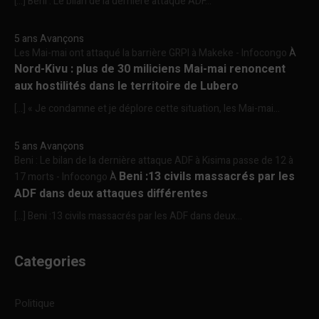
[…] Beni : Le bilan de la dernière attaque ADF...
5 ans Avançons
Les Mai-mai ont attaqué la barrière GRPI à Makeke - Infocongo
À
Nord-Kivu : plus de 30 miliciens Mai-mai renoncent
aux hostilités dans le territoire de Lubero
[…] « Je condamne et je déplore cette situation, les Mai-mai...
5 ans Avançons
Beni : Le bilan de la dernière attaque ADF à Kisima passe de 12 à
Beni :13 civils massacrés par les
17 morts - Infocongo
À
ADF dans deux attaques différentes
[…] Beni :13 civils massacrés par les ADF dans deux...
Categories
Politique