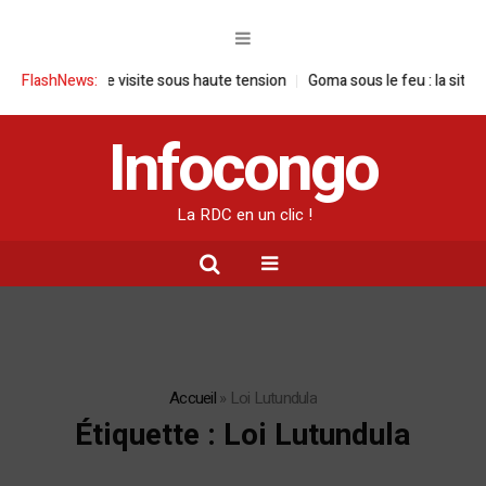
DC : une visite sous haute tension
FlashNews:
Goma sous le feu : la situation hum
Infocongo
La RDC en un clic !
Accueil
»
Loi Lutundula
Étiquette :
Loi Lutundula