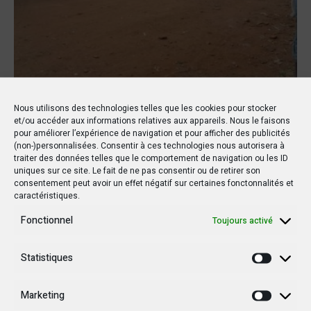
Nous utilisons des technologies telles que les cookies pour stocker
et/ou accéder aux informations relatives aux appareils. Nous le faisons
pour améliorer l’expérience de navigation et pour afficher des publicités
Société
Dans
12 août 2021
Par
Infocongo
(non-)personnalisées. Consentir à ces technologies nous autorisera à
traiter des données telles que le comportement de navigation ou les ID
uniques sur ce site. Le fait de ne pas consentir ou de retirer son
Ituri : Bira et Hema signent un
consentement peut avoir un effet négatif sur certaines fonctonnalités et
caractéristiques.
accord de paix sous l’égide de
Fonctionnel
Toujours activé
la MONUSCO
Statistiques
Les communautés Bira et Hema des groupements voisins de
Statisti
Tsere et Makabo (Ituri) ont décidé de fumer le calumet de la
Marketing
paix et mettre fin au conflit qui les opposait depuis plus d’une
Marketi