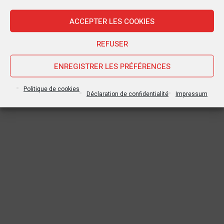
décennie. Les deux parties ont signé un « acte d’engagement
pour la paix et la cohabitation pacifique », mardi 10 août à...
ACCEPTER LES COOKIES
REFUSER
ENREGISTRER LES PRÉFÉRENCES
Politique de cookies
Déclaration de confidentialité
Impressum