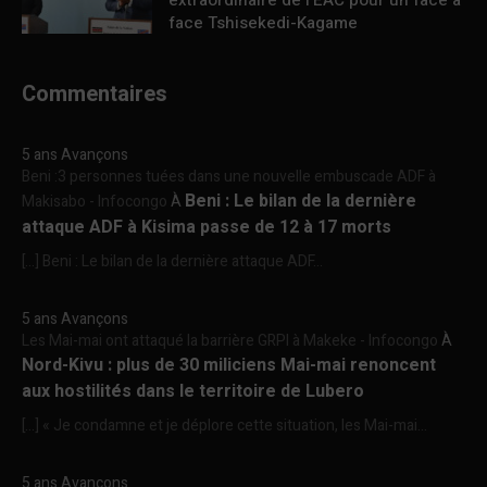
extraordinaire de l’EAC pour un face à
face Tshisekedi-Kagame
Commentaires
5 ans Avançons
Beni :3 personnes tuées dans une nouvelle embuscade ADF à
Beni : Le bilan de la dernière
Makisabo - Infocongo
À
attaque ADF à Kisima passe de 12 à 17 morts
[…] Beni : Le bilan de la dernière attaque ADF...
5 ans Avançons
Les Mai-mai ont attaqué la barrière GRPI à Makeke - Infocongo
À
Nord-Kivu : plus de 30 miliciens Mai-mai renoncent
aux hostilités dans le territoire de Lubero
[…] « Je condamne et je déplore cette situation, les Mai-mai...
5 ans Avançons