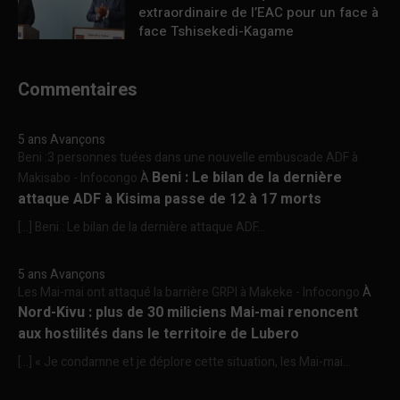
extraordinaire de l’EAC pour un face à
face Tshisekedi-Kagame
Commentaires
5 ans Avançons
Beni :3 personnes tuées dans une nouvelle embuscade ADF à
Beni : Le bilan de la dernière
Makisabo - Infocongo
À
attaque ADF à Kisima passe de 12 à 17 morts
[…] Beni : Le bilan de la dernière attaque ADF...
5 ans Avançons
Les Mai-mai ont attaqué la barrière GRPI à Makeke - Infocongo
À
Nord-Kivu : plus de 30 miliciens Mai-mai renoncent
aux hostilités dans le territoire de Lubero
[…] « Je condamne et je déplore cette situation, les Mai-mai...