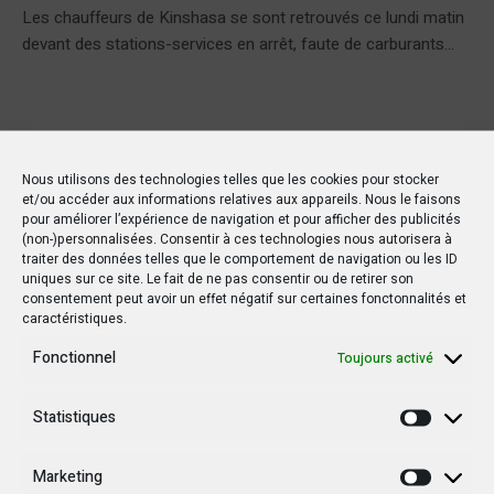
Les chauffeurs de Kinshasa se sont retrouvés ce lundi matin
devant des stations-services en arrêt, faute de carburants...
Nous utilisons des technologies telles que les cookies pour stocker
et/ou accéder aux informations relatives aux appareils. Nous le faisons
pour améliorer l’expérience de navigation et pour afficher des publicités
(non-)personnalisées. Consentir à ces technologies nous autorisera à
traiter des données telles que le comportement de navigation ou les ID
uniques sur ce site. Le fait de ne pas consentir ou de retirer son
consentement peut avoir un effet négatif sur certaines fonctonnalités et
caractéristiques.
Fonctionnel
Toujours activé
Statistiques
Statisti
Marketing
Marketi