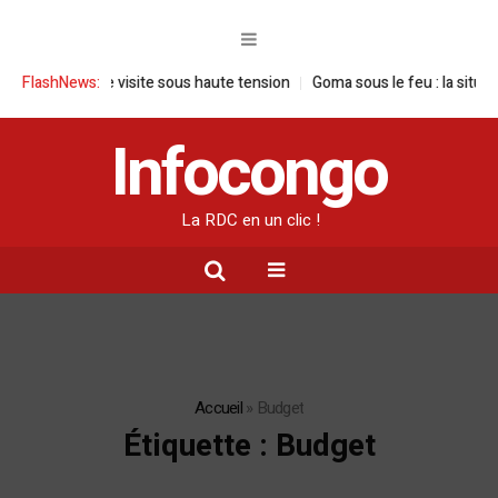
e visite sous haute tension
FlashNews:
Goma sous le feu : la situation humanitair
Infocongo
La RDC en un clic !
Accueil
»
Budget
Étiquette :
Budget