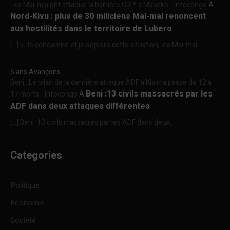
Les Mai-mai ont attaqué la barrière GRPI à Makeke - Infocongo
À
Nord-Kivu : plus de 30 miliciens Mai-mai renoncent
aux hostilités dans le territoire de Lubero
[…] « Je condamne et je déplore cette situation, les Mai-mai...
5 ans Avançons
Beni : Le bilan de la dernière attaque ADF à Kisima passe de 12 à
Beni :13 civils massacrés par les
17 morts - Infocongo
À
ADF dans deux attaques différentes
[…] Beni :13 civils massacrés par les ADF dans deux...
Categories
Politique
Economie
Société