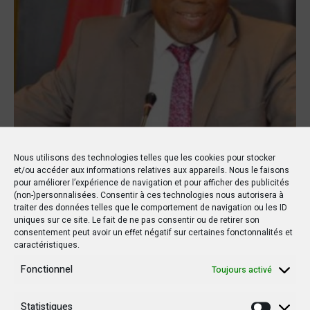
Nous utilisons des technologies telles que les cookies pour stocker
et/ou accéder aux informations relatives aux appareils. Nous le faisons
pour améliorer l’expérience de navigation et pour afficher des publicités
(non-)personnalisées. Consentir à ces technologies nous autorisera à
traiter des données telles que le comportement de navigation ou les ID
Economie
Dans
27 septembre 2019
Par
Infocongo
uniques sur ce site. Le fait de ne pas consentir ou de retirer son
consentement peut avoir un effet négatif sur certaines fonctonnalités et
Le gouvernement s’engage à
caractéristiques.
récupérer 6 milliards de FC des
Fonctionnel
Toujours activé
agents fictifs
Statistiques