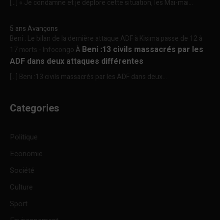
[…] « Je condamne et je déplore cette situation, les Mai-mai...
5 ans Avançons
Beni : Le bilan de la dernière attaque ADF à Kisima passe de 12 à
Beni :13 civils massacrés par les
17 morts - Infocongo
À
ADF dans deux attaques différentes
[…] Beni :13 civils massacrés par les ADF dans deux...
Categories
Politique
Economie
Société
Culture
Sport