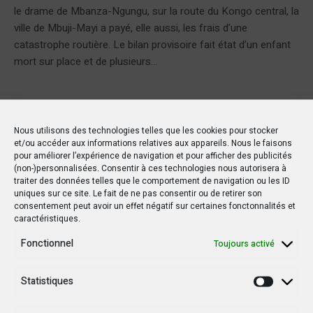
le drame de Mbanza-Ngungu, sur la route du Kongo central, la
ville de Mbuji-Mayi a payé, elle aussi, les frais d’une
catastrophe routière. Le bilan provisoire fait état d’un enfant
mort sur place et de plusieurs...
Nous utilisons des technologies telles que les cookies pour stocker
et/ou accéder aux informations relatives aux appareils. Nous le faisons
pour améliorer l’expérience de navigation et pour afficher des publicités
(non-)personnalisées. Consentir à ces technologies nous autorisera à
traiter des données telles que le comportement de navigation ou les ID
uniques sur ce site. Le fait de ne pas consentir ou de retirer son
consentement peut avoir un effet négatif sur certaines fonctonnalités et
caractéristiques.
Fonctionnel
Toujours activé
Statistiques
Statisti