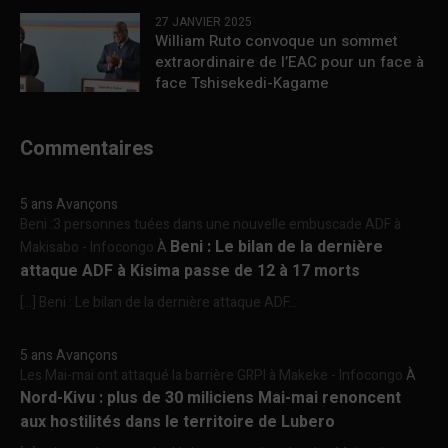
27 JANVIER 2025
William Ruto convoque un sommet
extraordinaire de l’EAC pour un face à
face Tshisekedi-Kagame
Commentaires
5 ans Avançons
Beni :3 personnes tuées dans une nouvelle embuscade ADF à
Beni : Le bilan de la dernière
Makisabo - Infocongo
À
attaque ADF à Kisima passe de 12 à 17 morts
[…] Beni : Le bilan de la dernière attaque ADF...
5 ans Avançons
Les Mai-mai ont attaqué la barrière GRPI à Makeke - Infocongo
À
Nord-Kivu : plus de 30 miliciens Mai-mai renoncent
aux hostilités dans le territoire de Lubero