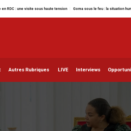
e sous haute tension
Goma sous le feu : la situation humanitaire se dégrad
éoccupations à l’Ouganda
de Muhoozi Kainerugaba
t
Autres Rubriques
LIVE
Interviews
Opportun