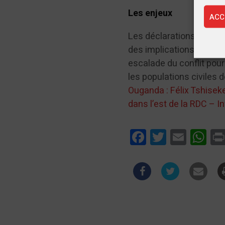
Les enjeux
ACC
Les déclarations de Muh
des implications importa
escalade du conflit pou
les populations civiles 
Ouganda : Félix Tshiseke
dans l’est de la RDC – 
Facebook
Twitter
Email
Wha