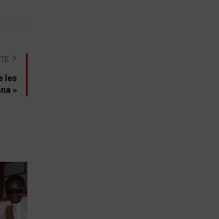
STE
e les
na »