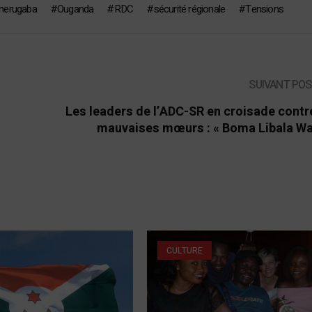
nerugaba
Ouganda
RDC
sécurité régionale
Tensions
SUIVANT PO
Les leaders de l’ADC-SR en croisade contr
mauvaises mœurs : « Boma Libala Wa
CULTURE