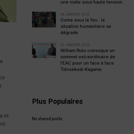
une visite sous haute tension
28 JANVIER 2025
Goma sous le feu : la
situation humanitaire se
dégrade
27 JANVIER 2025
William Ruto convoque un
sommet extraordinaire de
se
l’EAC pour un face à face
s
Tshisekedi-Kagame
cs
s
Plus Populaires
a et
No shared posts
nt.