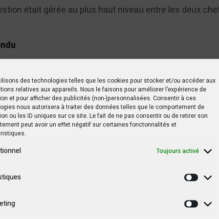
stion était gérée au plus haut niveau entre les deux che
endu
ent dans un contexte régional marqué par de fortes ten
FARDC dans leur lutte contre les Forces démocratiques a
ilisons des technologies telles que les cookies pour stocker et/ou accéder aux
tions relatives aux appareils. Nous le faisons pour améliorer l’expérience de
tif dans l’est de la RDC. Cependant, des rapports de l’O
ion et pour afficher des publicités (non-)personnalisées. Consentir à ces
se de collaborer avec les rebelles du M23, ce qui a susc
ogies nous autorisera à traiter des données telles que le comportement de
ion ou les ID uniques sur ce site. Le fait de ne pas consentir ou de retirer son
incérité de son engagement dans la lutte contre les gro
ement peut avoir un effet négatif sur certaines fonctonnalités et
ristiques.
tionnel
Toujours activé
irs congolais bloqués à cause d’un litige de la SNEL
stiques
Statis
une réunion tripartite en Angola, destinée à apaiser les 
eting
et l’Ouganda, a également contribué à aggraver la situati
Marke