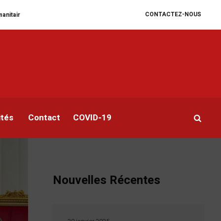
CONTACTEZ-NOUS
e
William Ruto convoque un sommet extraordinaire de l’EAC pour un face
 à
ités
Contact
COVID-19
Nouvelles Récentes