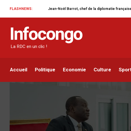
FLASHNEWS:
Jean-Noël Barrot, chef de la diplomatie française en RDC : une visit
DIPLOMATIE
Infocongo
La RDC exprime ses pr
la suite des menaces 
La RDC en un clic !
Infocongo
Par
19 DÉCEMBRE 2024
Accueil
Politique
Economie
Culture
Spor