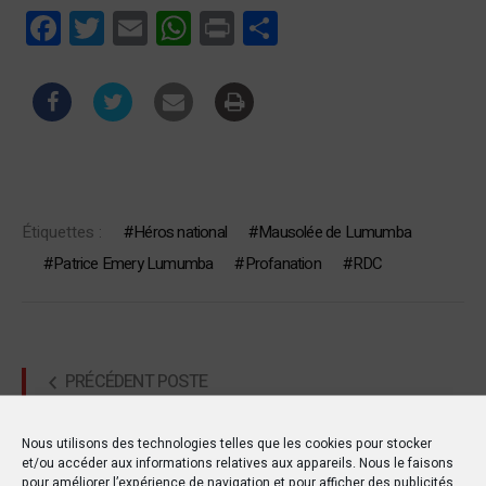
Facebook
Twitter
Email
WhatsApp
Print
Partager
Étiquettes :
Héros national
Mausolée de Lumumba
Patrice Emery Lumumba
Profanation
RDC
PRÉCÉDENT POSTE
Eliminatoires afrobasket 2025 : 11Léopards
Nous utilisons des technologies telles que les cookies pour stocker
s'entraînent à Dakar
et/ou accéder aux informations relatives aux appareils. Nous le faisons
pour améliorer l’expérience de navigation et pour afficher des publicités