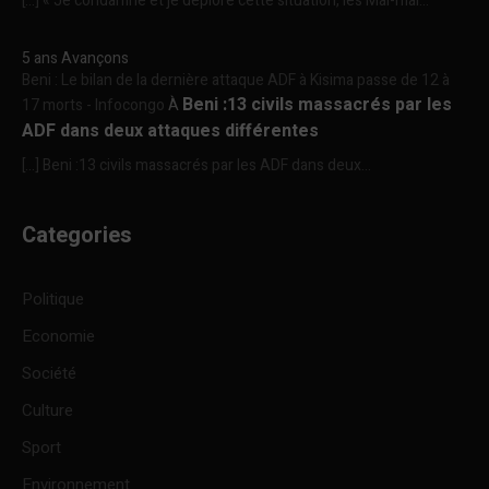
[…] « Je condamne et je déplore cette situation, les Mai-mai...
5 ans Avançons
Beni : Le bilan de la dernière attaque ADF à Kisima passe de 12 à
Beni :13 civils massacrés par les
17 morts - Infocongo
À
ADF dans deux attaques différentes
[…] Beni :13 civils massacrés par les ADF dans deux...
Categories
Politique
Economie
Société
Culture
Sport
Environnement