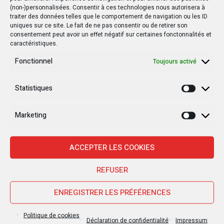
SUIVANT POSTE
(non-)personnalisées. Consentir à ces technologies nous autorisera à
traiter des données telles que le comportement de navigation ou les ID
Kinshasa accueille le CPS de l'UA pour
uniques sur ce site. Le fait de ne pas consentir ou de retirer son
consentement peut avoir un effet négatif sur certaines fonctonnalités et
discuter des défis du DDR et du DRPC en
caractéristiques.
Afrique
Fonctionnel
Toujours activé
Statistiques
Statisti
Autres postes
Marketing
Marketi
POLITIQUE
POLITIQUE
ACCEPTER LES COOKIES
REFUSER
ENREGISTRER LES PRÉFÉRENCES
15 MARS 2019
20 OCTOBRE 2019
Politique de cookies
RDC : Un rapport de l’ONU
Le drapeau d’un pays
Déclaration de confidentialité
Impressum