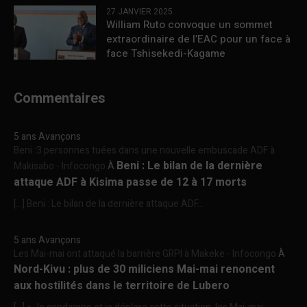
27 JANVIER 2025
William Ruto convoque un sommet
extraordinaire de l’EAC pour un face à
face Tshisekedi-Kagame
Commentaires
5 ans Avançons
Beni :3 personnes tuées dans une nouvelle embuscade ADF à
Beni : Le bilan de la dernière
Makisabo - Infocongo
À
attaque ADF à Kisima passe de 12 à 17 morts
[…] Beni : Le bilan de la dernière attaque ADF...
5 ans Avançons
Les Mai-mai ont attaqué la barrière GRPI à Makeke - Infocongo
À
Nord-Kivu : plus de 30 miliciens Mai-mai renoncent
aux hostilités dans le territoire de Lubero