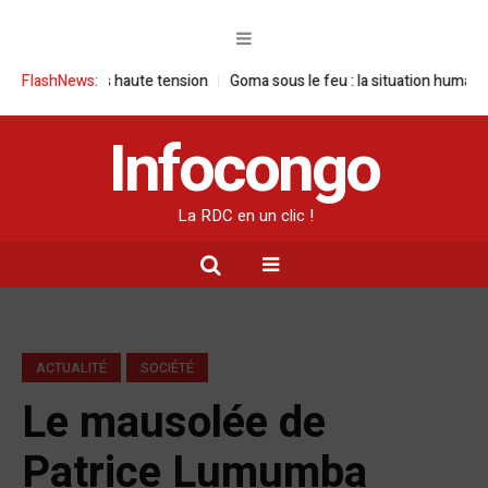
te sous haute tension
FlashNews:
Goma sous le feu : la situation humanitaire se dé
Infocongo
La RDC en un clic !
ACTUALITÉ
SOCIÉTÉ
Le mausolée de
Patrice Lumumba