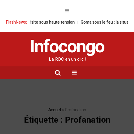
 : une visite sous haute tension
FlashNews:
Goma sous le feu : la situation humani
Infocongo
La RDC en un clic !
Accueil
»
Profanation
Étiquette :
Profanation