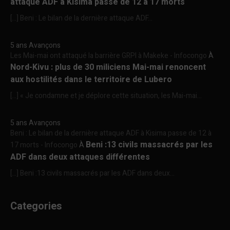
attaque ADF à Kisima passe de 12 à 17 morts
[…] Beni : Le bilan de la dernière attaque ADF...
5 ans Avançons
Les Mai-mai ont attaqué la barrière GRPI à Makeke - Infocongo
À
Nord-Kivu : plus de 30 miliciens Mai-mai renoncent
aux hostilités dans le territoire de Lubero
[…] « Je condamne et je déplore cette situation, les Mai-mai...
5 ans Avançons
Beni : Le bilan de la dernière attaque ADF à Kisima passe de 12 à
Beni :13 civils massacrés par les
17 morts - Infocongo
À
ADF dans deux attaques différentes
[…] Beni :13 civils massacrés par les ADF dans deux...
Categories