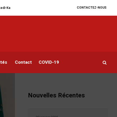
CONTACTEZ-NOUS
pel des diplomates congolais en poste à Kigali : nouvelle escalade diplomat
 des
ités
Contact
COVID-19
Nouvelles Récentes