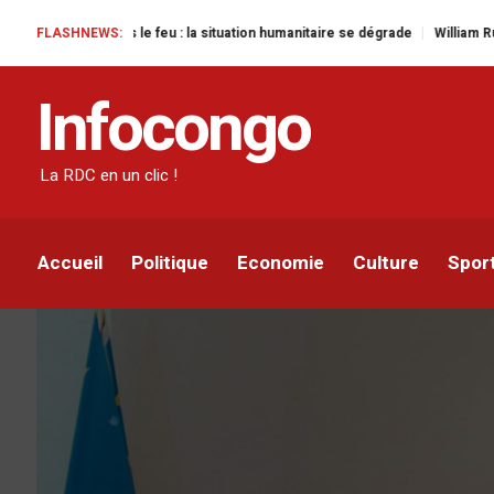
 le feu : la situation humanitaire se dégrade
FLASHNEWS:
William Ruto convoque un so
ACTUALITÉ
DIPLOMATIE
SÉCURITÉ
Infocongo
Kinshasa accueille le C
défis du DDR et du DR
La RDC en un clic !
Infocongo
Par
19 NOVEMBRE 2024
Accueil
Politique
Economie
Culture
Spor