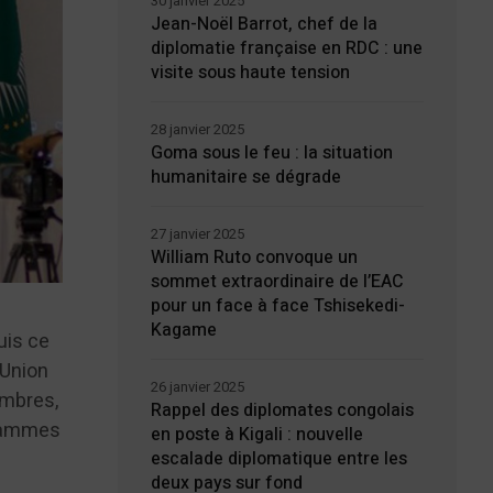
30 janvier 2025
Jean-Noël Barrot, chef de la
diplomatie française en RDC : une
visite sous haute tension
28 janvier 2025
Goma sous le feu : la situation
humanitaire se dégrade
27 janvier 2025
William Ruto convoque un
sommet extraordinaire de l’EAC
pour un face à face Tshisekedi-
Kagame
uis ce
’Union
26 janvier 2025
embres,
Rappel des diplomates congolais
grammes
en poste à Kigali : nouvelle
escalade diplomatique entre les
deux pays sur fond