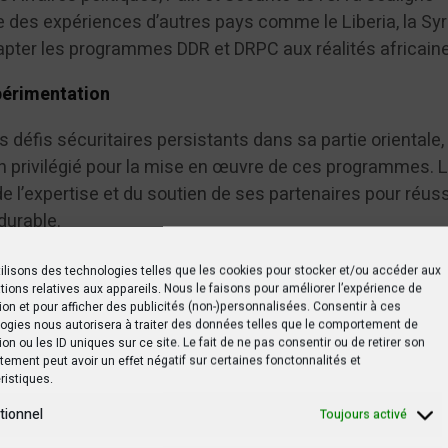
e des expériences d’autres pays comme le Liberia, la Syr
dapter les programmes DDR et DRPC aux réalités africain
xpérimentation
 défis sécuritaires persistants dans sa partie orientale,
on privilégié pour la mise en œuvre de ces programmes. 
de l’expertise et du soutien de ses partenaires pour réuss
durable.
ilisons des technologies telles que les cookies pour stocker et/ou accéder aux
'est se régionalise
tions relatives aux appareils. Nous le faisons pour améliorer l’expérience de
ion et pour afficher des publicités (non-)personnalisées. Consentir à ces
ogies nous autorisera à traiter des données telles que le comportement de
ion ou les ID uniques sur ce site. Le fait de ne pas consentir ou de retirer son
ement peut avoir un effet négatif sur certaines fonctonnalités et
ristiques.
ntifié plusieurs défis à relever pour une mise en œuvre e
tionnel
Toujours activé
 DRPC :