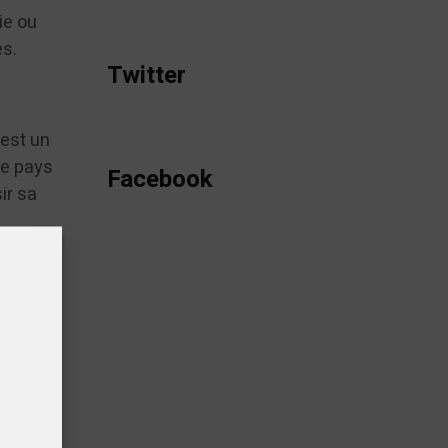
ie ou
es.
Twitter
 est un
Le pays
Facebook
ir sa
fficace