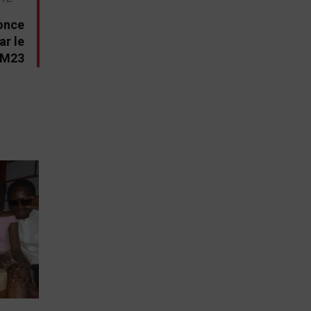
once
ar le
/M23