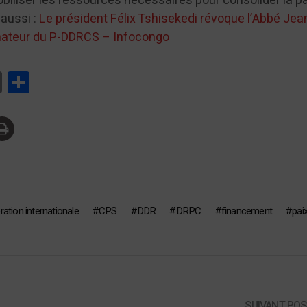
iliser les ressources nécessaires pour consolider la pai
 aussi :
Le président Félix Tshisekedi révoque l’Abbé Jea
nateur du P-DDRCS – Infocongo
tsApp
Print
Partager
ation internationale
CPS
DDR
DRPC
financement
pai
SUIVANT PO