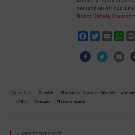
États membres et de mob
sécurité en Afrique. Lire
Bosco Bahala, Coordon
Facebook
Twitter
Email
Wha
Étiquettes :
conflits
Conseil de Paix et de Sécurité
coopér
RDC
Sécurité
Union africaine
PRÉCÉDENT POSTE