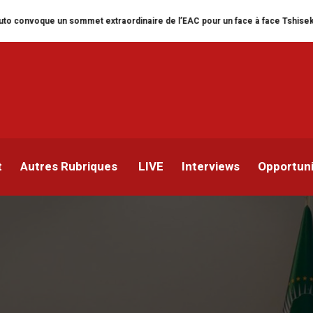
mmet extraordinaire de l’EAC pour un face à face Tshisekedi-Kagame
Rap
PS de l’UA pour discuter
PC en Afrique
t
Autres Rubriques
LIVE
Interviews
Opportun