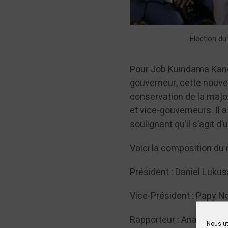
Election du
Pour Job Kuindama Kande
gouverneur, cette nouvel
conservation de la majo
et vice-gouverneurs. Il
soulignant qu’il s’agit d’
Voici la composition du 
Président : Daniel Luku
Vice-Président : Papy 
Rapporteur : Anaclet M
Nous ut