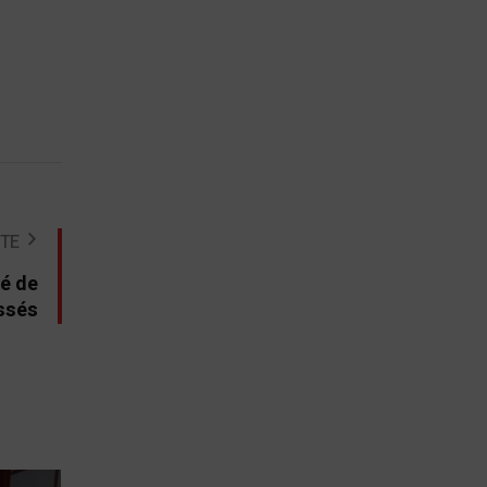
STE
hé de
essés