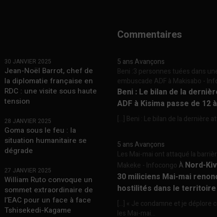
Commentaires
5 ans Avançons
30 JANVIER 2025
Jean-Noël Barrot, chef de
Beni :3 personnes tuées dans un
la diplomatie française en
embuscade ADF à Makisabo - In
RDC : une visite sous haute
Beni : Le bilan de la derniè
tension
ADF à Kisima passe de 12 
[…] Beni : Le bilan de la dernière a
28 JANVIER 2025
Goma sous le feu : la
situation humanitaire se
5 ans Avançons
dégrade
Les Mai-mai ont attaqué la barriè
Nord-Kiv
Makeke - Infocongo
À
27 JANVIER 2025
30 miliciens Mai-mai renon
William Ruto convoque un
hostilités dans le territoir
sommet extraordinaire de
l’EAC pour un face à face
[…] « Je condamne et je déplore c
Tshisekedi-Kagame
les Mai-mai...