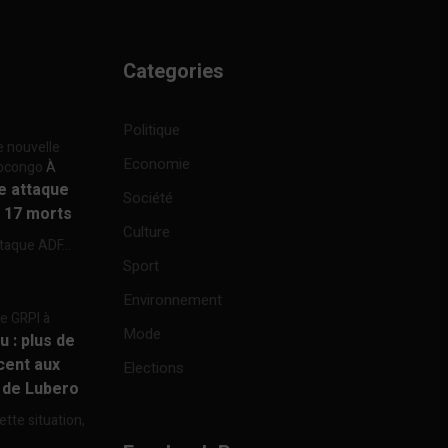
Categories
Politique
e nouvelle
Economie
focongo
À
re attaque
Société
à 17 morts
Culture
ttaque ADF...
Sport
Environnement
re GRPI à
Mode
u : plus de
cent aux
Elections
e de Lubero
ette situation,