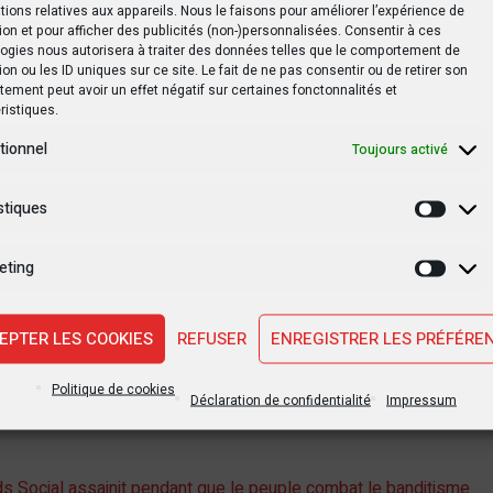
tions relatives aux appareils. Nous le faisons pour améliorer l’expérience de
ean Mazala Muamba
ion et pour afficher des publicités (non-)personnalisées. Consentir à ces
ogies nous autorisera à traiter des données telles que le comportement de
ion ou les ID uniques sur ce site. Le fait de ne pas consentir ou de retirer son
la
ement peut avoir un effet négatif sur certaines fonctonnalités et
ristiques.
mbres du nouveau bureau ont été installés le jour même 
tionnel
Toujours activé
aï central : le bureau provisoire de l’Assemblée provincia
 – Infocongo
stiques
Statis
eting
Marke
tsApp
Print
Partager
EPTER LES COOKIES
REFUSER
ENREGISTRER LES PRÉFÉRE
Politique de cookies
Déclaration de confidentialité
Impressum
s Social assainit pendant que le peuple combat le banditisme