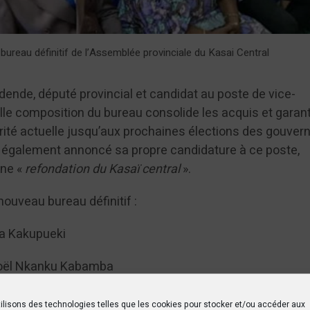
 bureau définitif de l’Assemblée provinciale du Kasai Central
nde, député provincial et candidat au poste de vice-
le composition du bureau consolide les acquis et garanti
rité actuelle jusqu’aux prochaines élections des gouver
 a également annoncé sa propre candidature à ce poste,
une «
refondation du Kasaï central
».
nouveau bureau définitif :
sa Kakupueki
Noël Nkanku Kabamba
uyaya Tshiaba
ilisons des technologies telles que les cookies pour stocker et/ou accéder aux