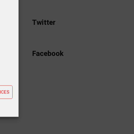
Twitter
de leur
le a été
Facebook
tiques
ting
NCES