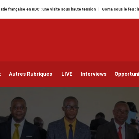
C : une visite sous haute tension
Goma sous le feu : la situation humanita
 Lukusa Kakupueki prend l
ovinciale
t
Autres Rubriques
LIVE
Interviews
Opportun