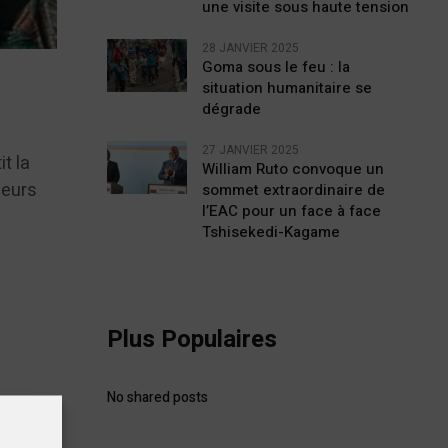
une visite sous haute tension
28 JANVIER 2025
Goma sous le feu : la
situation humanitaire se
dégrade
27 JANVIER 2025
t la
William Ruto convoque un
neurs
sommet extraordinaire de
l’EAC pour un face à face
Tshisekedi-Kagame
Plus Populaires
No shared posts