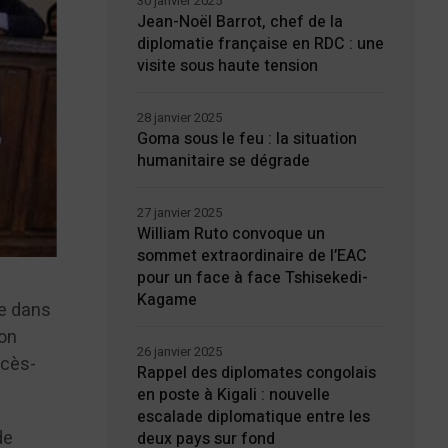
30 janvier 2025
Jean-Noël Barrot, chef de la
diplomatie française en RDC : une
visite sous haute tension
28 janvier 2025
Goma sous le feu : la situation
humanitaire se dégrade
27 janvier 2025
William Ruto convoque un
sommet extraordinaire de l’EAC
pour un face à face Tshisekedi-
Kagame
re dans
son
26 janvier 2025
ocès-
Rappel des diplomates congolais
en poste à Kigali : nouvelle
escalade diplomatique entre les
de
deux pays sur fond