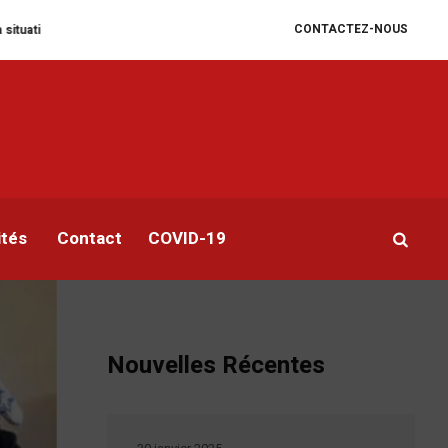
CONTACTEZ-NOUS
ire se dégrade
William Ruto convoque un sommet extraordinaire de l’EAC 
a
ités
Contact
COVID-19
Nouvelles Récentes