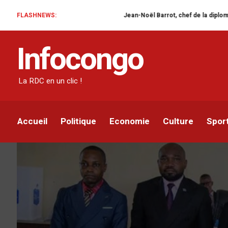
FLASHNEWS:
Jean-Noël Barrot, chef de la diplomatie française en RD
ELECTIONS
POLITIQUE
Infocongo
Kasaï central : Daniel
tête de l’Assemblée Pr
La RDC en un clic !
Infocongo
Par
20 AVRIL 2024
Accueil
Politique
Economie
Culture
Spor