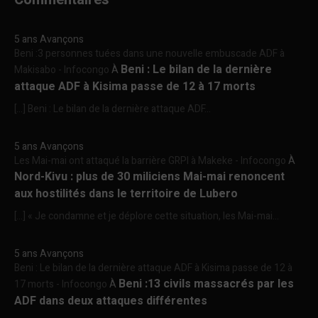
5 ans Avançons
Beni :3 personnes tuées dans une nouvelle embuscade ADF à
Beni : Le bilan de la dernière
Makisabo - Infocongo
À
attaque ADF à Kisima passe de 12 à 17 morts
[…] Beni : Le bilan de la dernière attaque ADF...
5 ans Avançons
Les Mai-mai ont attaqué la barrière GRPI à Makeke - Infocongo
À
Nord-Kivu : plus de 30 miliciens Mai-mai renoncent
aux hostilités dans le territoire de Lubero
[…] « Je condamne et je déplore cette situation, les Mai-mai...
5 ans Avançons
Beni : Le bilan de la dernière attaque ADF à Kisima passe de 12 à
Beni :13 civils massacrés par les
17 morts - Infocongo
À
ADF dans deux attaques différentes