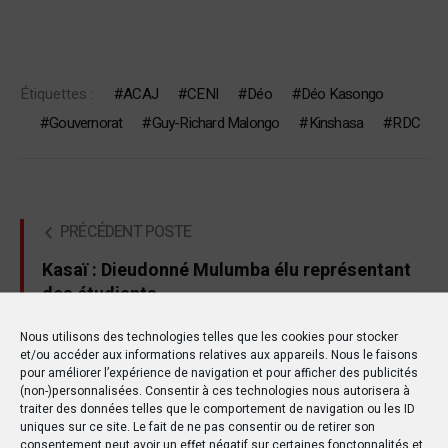
Étiquettes :
ACAJ
CENI
Déo
Déo Kasongo
Gouvernorat
Guy-Richard Malongo
Kinshasa
RDC
PRÉCÉDENT POSTE
Kasaï : Dieudonné Mulumba élu représentant
des étudiants
Nous utilisons des technologies telles que les cookies pour stocker
SUIVANT POSTE
et/ou accéder aux informations relatives aux appareils. Nous le faisons
pour améliorer l’expérience de navigation et pour afficher des publicités
Arrestation d’un cadre influent de l’AFC à
(non-)personnalisées. Consentir à ces technologies nous autorisera à
Kinshasa : Révélations sur les « complices »
traiter des données telles que le comportement de navigation ou les ID
uniques sur ce site. Le fait de ne pas consentir ou de retirer son
consentement peut avoir un effet négatif sur certaines fonctonnalités et