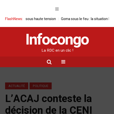
isite sous haute tension
FlashNews:
Goma sous le feu : la situation humanitaire s
Infocongo
La RDC en un clic !
ACTUALITÉ
POLITIQUE
L’ACAJ conteste la
décision de la CENI