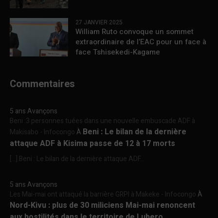
27 JANVIER 2025
William Ruto convoque un sommet
extraordinaire de l’EAC pour un face à
face Tshisekedi-Kagame
Commentaires
5 ans Avançons
Beni :3 personnes tuées dans une nouvelle embuscade ADF à
Beni : Le bilan de la dernière
Makisabo - Infocongo
À
attaque ADF à Kisima passe de 12 à 17 morts
[…] Beni : Le bilan de la dernière attaque ADF...
5 ans Avançons
Les Mai-mai ont attaqué la barrière GRPI à Makeke - Infocongo
À
Nord-Kivu : plus de 30 miliciens Mai-mai renoncent
aux hostilités dans le territoire de Lubero