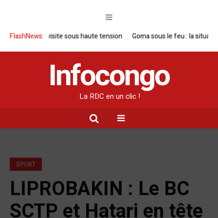
une visite sous haute tension
FlashNews:
Goma sous le feu : la situation humanita
Infocongo
La RDC en un clic !
SPORT
LIPROBAKIN : Le BC
SCTP et Hatari en tête