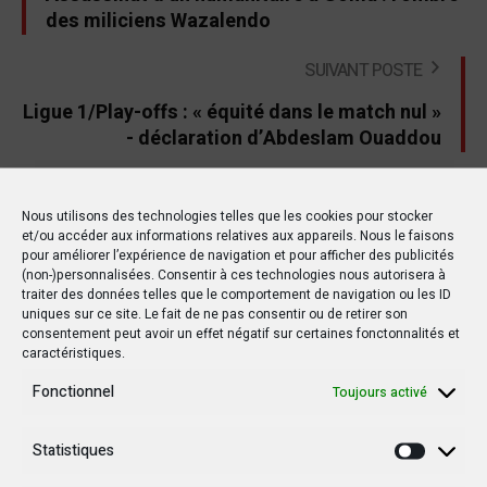
des miliciens Wazalendo
SUIVANT POSTE
Ligue 1/Play-offs : « équité dans le match nul »
- déclaration d’Abdeslam Ouaddou
Nous utilisons des technologies telles que les cookies pour stocker
et/ou accéder aux informations relatives aux appareils. Nous le faisons
Autres postes
pour améliorer l’expérience de navigation et pour afficher des publicités
(non-)personnalisées. Consentir à ces technologies nous autorisera à
traiter des données telles que le comportement de navigation ou les ID
uniques sur ce site. Le fait de ne pas consentir ou de retirer son
POLITIQUE
POLITIQUE
consentement peut avoir un effet négatif sur certaines fonctonnalités et
caractéristiques.
Fonctionnel
Toujours activé
Statistiques
Statisti
15 MARS 2019
20 OCTOBRE 2019