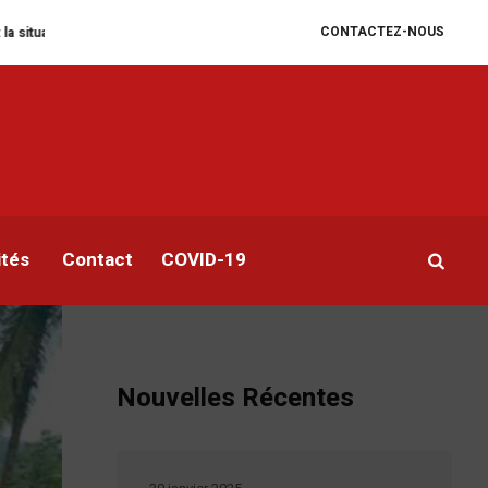
CONTACTEZ-NOUS
taire se dégrade
William Ruto convoque un sommet extraordinaire de l’EA
les
ités
Contact
COVID-19
Nouvelles Récentes