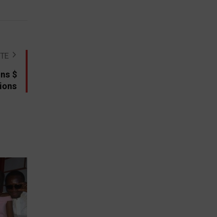
STE
ons $
cions