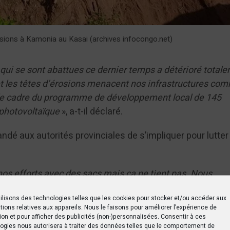
sions à Kamonia au Kasai (archives infocongo.net)
 qui se sont abattues ce dernier temps a détérioré totale
t les têtes d’érosions menacent nos infrastructures co
 le cadre du programme de développement local de 145
e photovoltaïque
», a-t-il déclaré.
ndé aux autorités provinciales de s’impliquer pour lutter
s efforts avec des sacs mais ça ne tient pas. Nous
 provinciales du Kasaï de nous venir en aide pour lutter
ilisons des technologies telles que les cookies pour stocker et/ou accéder aux
e pire arrive
», a-t-il ajouté.
tions relatives aux appareils. Nous le faisons pour améliorer l’expérience de
ion et pour afficher des publicités (non-)personnalisées. Consentir à ces
qui se sont abattues ces derniers temps n’ont pas seule
ogies nous autorisera à traiter des données telles que le comportement de