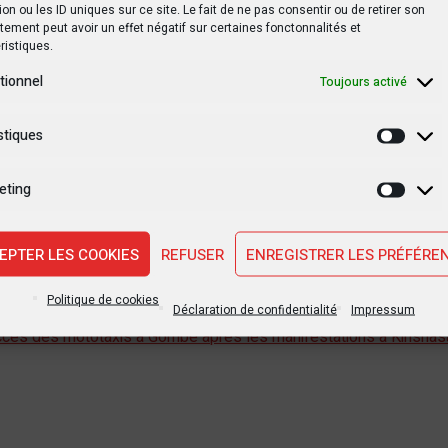
ion ou les ID uniques sur ce site. Le fait de ne pas consentir ou de retirer son
ale de Kamonia, mais aussi toute l’étendue du territoire
ement peut avoir un effet négatif sur certaines fonctonnalités et
ue de chaleur en RDC : les conséquences peuvent être
ristiques.
tionnel
Toujours activé
stiques
Statis
tsApp
Print
Partager
eting
Marke
EPTER LES COOKIES
REFUSER
ENREGISTRER LES PRÉFÉRE
Politique de cookies
Déclaration de confidentialité
Impressum
'accès des mototaxis à Gombe après les manifestations à Kinshas