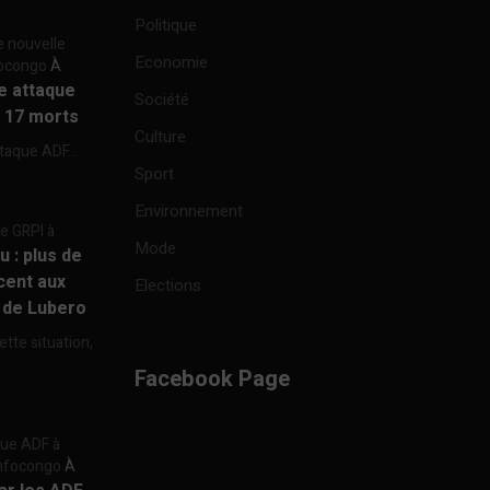
Politique
e nouvelle
Economie
focongo
À
re attaque
Société
à 17 morts
Culture
ttaque ADF...
Sport
Environnement
re GRPI à
Mode
u : plus de
cent aux
Elections
e de Lubero
ette situation,
Facebook Page
aque ADF à
 Infocongo
À