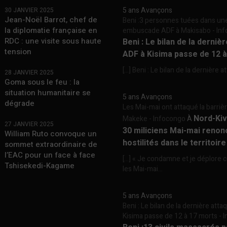
5 ans Avançons
30 JANVIER 2025
Jean-Noël Barrot, chef de
Beni :3 personnes tuées dans un
la diplomatie française en
embuscade ADF à Makisabo - In
RDC : une visite sous haute
Beni : Le bilan de la derniè
tension
ADF à Kisima passe de 12 
[…] Beni : Le bilan de la dernière a
28 JANVIER 2025
Goma sous le feu : la
situation humanitaire se
5 ans Avançons
dégrade
Les Mai-mai ont attaqué la barriè
Nord-Kiv
Makeke - Infocongo
À
27 JANVIER 2025
30 miliciens Mai-mai renon
William Ruto convoque un
hostilités dans le territoir
sommet extraordinaire de
l’EAC pour un face à face
[…] « Je condamne et je déplore c
Tshisekedi-Kagame
les Mai-mai...
5 ans Avançons
Beni : Le bilan de la dernière att
Kisima passe de 12 à 17 morts -