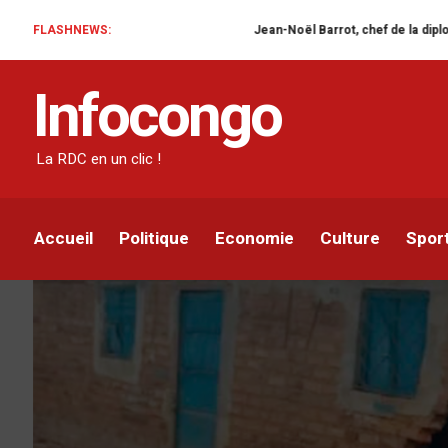
FLASHNEWS:
Jean-Noël Barrot, chef de la diplomatie française en 
ENVIRONNEMENT
SOCIÉTÉ
Infocongo
Kasaï : plusieurs infra
érosions à Kamonia
La RDC en un clic !
Jadot Lukadi
Par
21 MARS 2024
Accueil
Politique
Economie
Culture
Spor