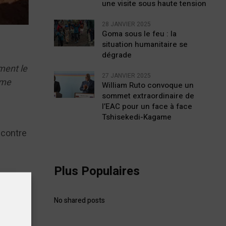
une visite sous haute tension
28 JANVIER 2025
Goma sous le feu : la
situation humanitaire se
dégrade
ment le
27 JANVIER 2025
mme
William Ruto convoque un
sommet extraordinaire de
l’EAC pour un face à face
Tshisekedi-Kagame
 contre
Plus Populaires
 contre
No shared posts
ment