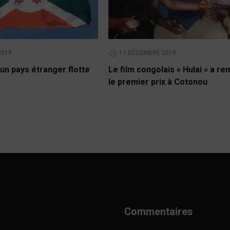
2019
13 DÉCEMBRE 2019
un pays étranger flotte
Le film congolais « Hulai » a r
le premier prix à Cotonou
Commentaires