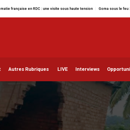
RDC : une visite sous haute tension
Goma sous le feu : la situation humani
structures menacées par 
t
Autres Rubriques
LIVE
Interviews
Opportun