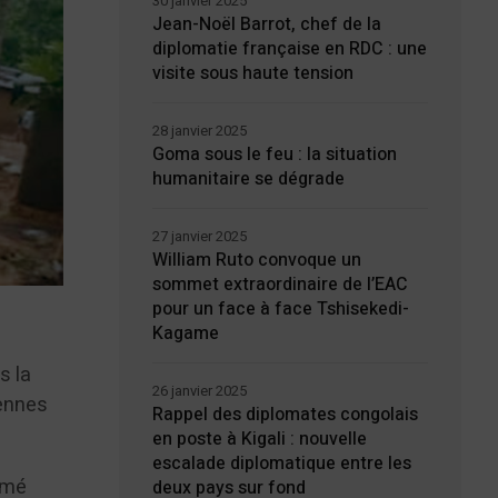
30 janvier 2025
Jean-Noël Barrot, chef de la
diplomatie française en RDC : une
visite sous haute tension
28 janvier 2025
Goma sous le feu : la situation
humanitaire se dégrade
27 janvier 2025
William Ruto convoque un
sommet extraordinaire de l’EAC
pour un face à face Tshisekedi-
Kagame
s la
26 janvier 2025
iennes
Rappel des diplomates congolais
en poste à Kigali : nouvelle
escalade diplomatique entre les
irmé
deux pays sur fond