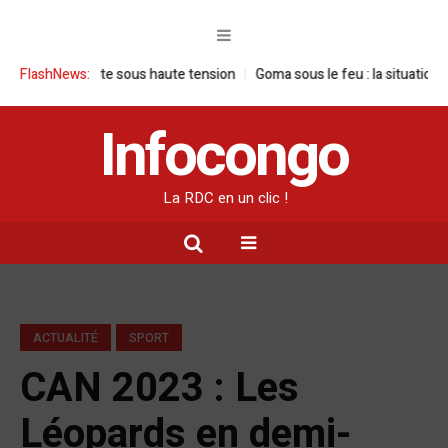
visite sous haute tension
FlashNews:
Goma sous le feu : la situation humanitaire 
Infocongo
La RDC en un clic !
ACTUALITÉ
SPORT
CAN 2023 : Les
Léopards en demi-