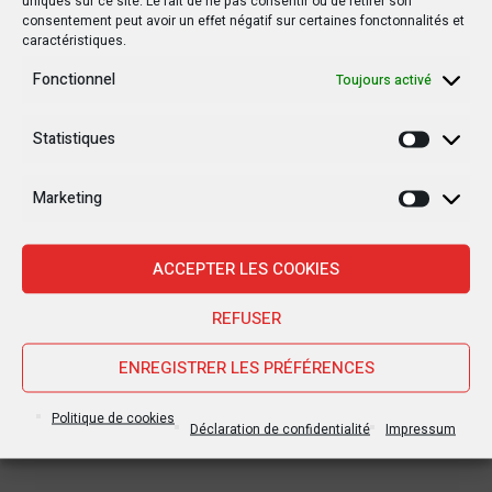
uniques sur ce site. Le fait de ne pas consentir ou de retirer son
consentement peut avoir un effet négatif sur certaines fonctonnalités et
caractéristiques.
Fonctionnel
Toujours activé
Autres postes
Statistiques
Statisti
POLITIQUE
POLITIQUE
Marketing
Marketi
ACCEPTER LES COOKIES
REFUSER
15 MARS 2019
20 OCTOBRE 2019
ENREGISTRER LES PRÉFÉRENCES
RDC : Un rapport de l’ONU
Le drapeau d’un pays
détaille les horreurs de
étranger flotte au Sud-
Politique de cookies
la violence à Yumbi
Kivu !
Déclaration de confidentialité
Impressum