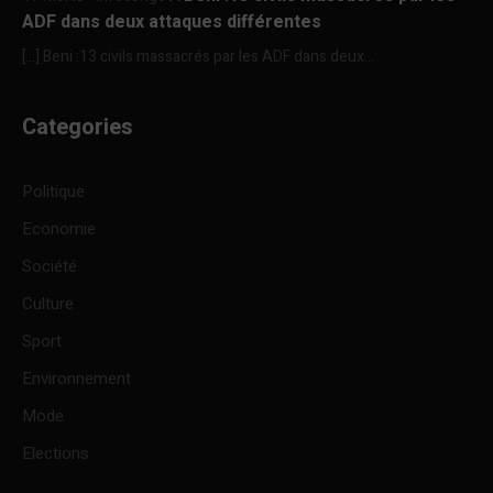
ADF dans deux attaques différentes
[…] Beni :13 civils massacrés par les ADF dans deux...
Categories
Politique
Economie
Société
Culture
Sport
Environnement
Mode
Elections