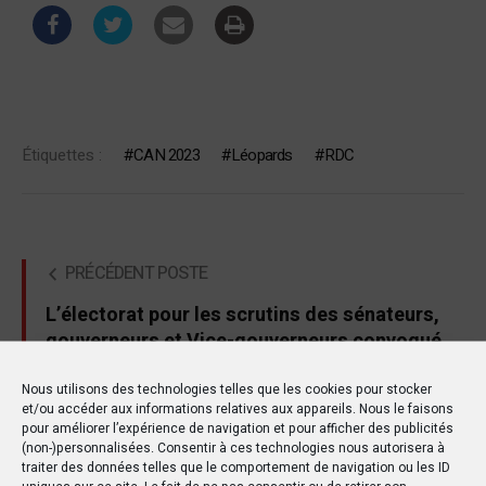
Étiquettes :
CAN 2023
Léopards
RDC
PRÉCÉDENT POSTE
L’électorat pour les scrutins des sénateurs,
gouverneurs et Vice-gouverneurs convoqué
ce jeudi 1er février
Nous utilisons des technologies telles que les cookies pour stocker
et/ou accéder aux informations relatives aux appareils. Nous le faisons
SUIVANT POSTE
pour améliorer l’expérience de navigation et pour afficher des publicités
(non-)personnalisées. Consentir à ces technologies nous autorisera à
Médaillé d’or à l'Open de Genoa, Christophe
traiter des données telles que le comportement de navigation ou les ID
Mputu fait briller le Jiu-Jitsu congolais