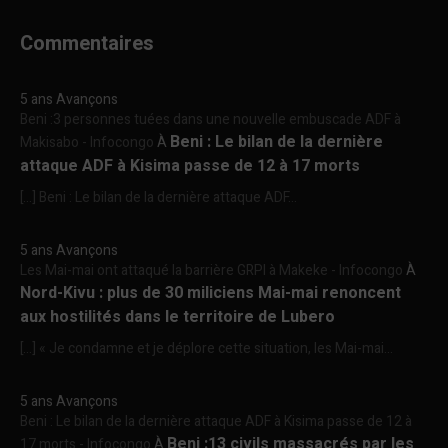
Commentaires
5 ans Avançons
Beni :3 personnes tuées dans une nouvelle embuscade ADF à
Beni : Le bilan de la dernière
Makisabo - Infocongo
À
attaque ADF à Kisima passe de 12 à 17 morts
[…] Beni : Le bilan de la dernière attaque ADF...
5 ans Avançons
Les Mai-mai ont attaqué la barrière GRPI à Makeke - Infocongo
À
Nord-Kivu : plus de 30 miliciens Mai-mai renoncent
aux hostilités dans le territoire de Lubero
[…] « Je condamne et je déplore cette situation, les Mai-mai...
5 ans Avançons
Beni : Le bilan de la dernière attaque ADF à Kisima passe de 12 à
Beni :13 civils massacrés par les
17 morts - Infocongo
À