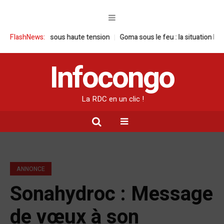
visite sous haute tension
FlashNews:
Goma sous le feu : la situation humanitaire s
Infocongo
La RDC en un clic !
ANNONCE
Sonahydroc : Message
de vœux à son