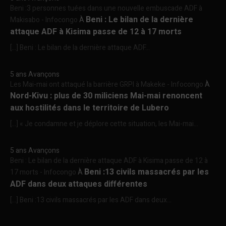
Beni :3 personnes tuées dans une nouvelle embuscade ADF à
Beni : Le bilan de la dernière
Makisabo - Infocongo
À
attaque ADF à Kisima passe de 12 à 17 morts
[…] Beni : Le bilan de la dernière attaque ADF...
5 ans Avançons
Les Mai-mai ont attaqué la barrière GRPI à Makeke - Infocongo
À
Nord-Kivu : plus de 30 miliciens Mai-mai renoncent
aux hostilités dans le territoire de Lubero
[…] « Je condamne et je déplore cette situation, les Mai-mai...
5 ans Avançons
Beni : Le bilan de la dernière attaque ADF à Kisima passe de 12 à
Beni :13 civils massacrés par les
17 morts - Infocongo
À
ADF dans deux attaques différentes
[…] Beni :13 civils massacrés par les ADF dans deux...