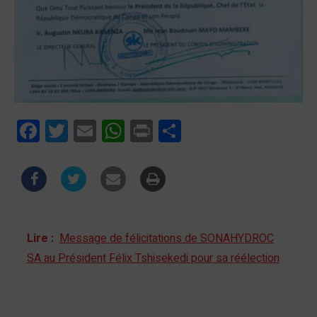
Facebook
Twitter
Email
WhatsApp
Print
Partager
Lire :
Message de félicitations de SONAHYDROC
SA au Président Félix Tshisekedi pour sa réélection