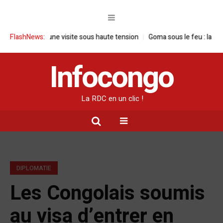
RDC : une visite sous haute tension
FlashNews:
Goma sous le feu : la situation hum
Infocongo
La RDC en un clic !
DIPLOMATIE
Les Congolais soumis
au visa d’entrer en