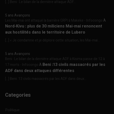
[…] Beni : Le bilan de la dernière attaque ADF...
5 ans Avançons
Les Mai-mai ont attaqué la barrière GRPI à Makeke - Infocongo
À
Nord-Kivu : plus de 30 miliciens Mai-mai renoncent
aux hostilités dans le territoire de Lubero
[…] « Je condamne et je déplore cette situation, les Mai-mai...
5 ans Avançons
Beni : Le bilan de la dernière attaque ADF à Kisima passe de 12 à
Beni :13 civils massacrés par les
17 morts - Infocongo
À
ADF dans deux attaques différentes
[…] Beni :13 civils massacrés par les ADF dans deux...
Categories
Politique