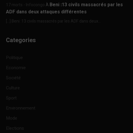
Beni :13 civils massacrés par les
17 morts - Infocongo
À
ADF dans deux attaques différentes
[…] Beni :13 civils massacrés par les ADF dans deux...
Categories
Politique
Economie
Société
Culture
Sport
Environnement
Mode
Elections