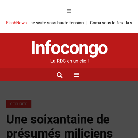
n RDC : une visite sous haute tension
FlashNews:
Goma sous le feu : la situation h
Infocongo
La RDC en un clic !
SÉCURITÉ
Une soixantaine de
présumés miliciens