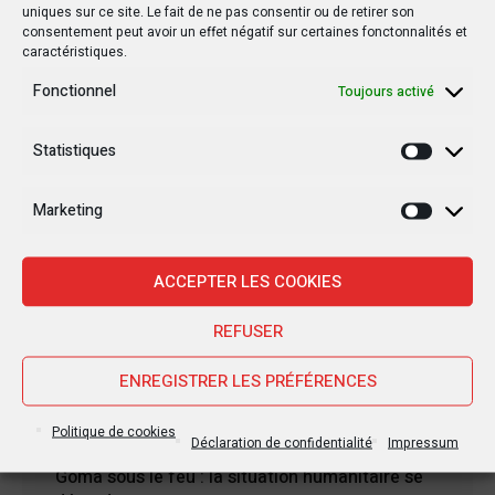
uniques sur ce site. Le fait de ne pas consentir ou de retirer son
consentement peut avoir un effet négatif sur certaines fonctonnalités et
caractéristiques.
Fonctionnel
Toujours activé
Statistiques
Statisti
Marketing
Marketi
Nouvelles Récentes
ACCEPTER LES COOKIES
30 janvier 2025
REFUSER
Jean-Noël Barrot, chef de la diplomatie
française en RDC : une visite sous haute
ENREGISTRER LES PRÉFÉRENCES
tension
Politique de cookies
Déclaration de confidentialité
Impressum
28 janvier 2025
Goma sous le feu : la situation humanitaire se