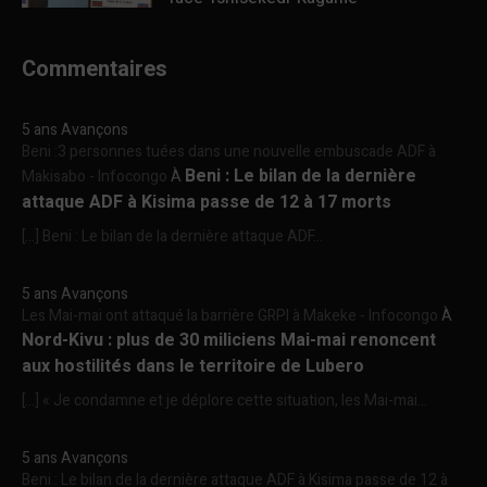
Commentaires
5 ans Avançons
Beni :3 personnes tuées dans une nouvelle embuscade ADF à
Beni : Le bilan de la dernière
Makisabo - Infocongo
À
attaque ADF à Kisima passe de 12 à 17 morts
[…] Beni : Le bilan de la dernière attaque ADF...
5 ans Avançons
Les Mai-mai ont attaqué la barrière GRPI à Makeke - Infocongo
À
Nord-Kivu : plus de 30 miliciens Mai-mai renoncent
aux hostilités dans le territoire de Lubero
[…] « Je condamne et je déplore cette situation, les Mai-mai...
5 ans Avançons
Beni : Le bilan de la dernière attaque ADF à Kisima passe de 12 à