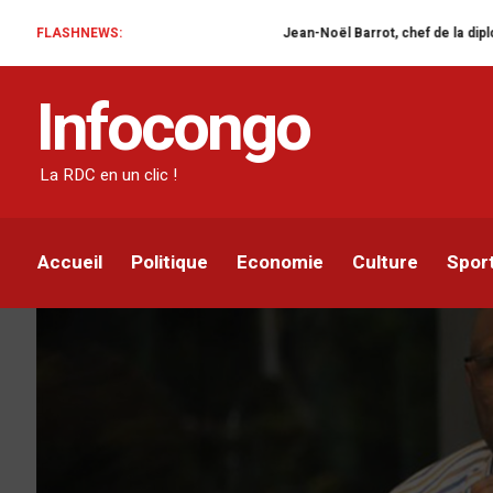
FLASHNEWS:
Jean-Noël Barrot, chef de la diplomatie française en
ACTUALITÉ
SÉCURITÉ
SPORT
Infocongo
Soudan : Florent Ibeng
français
La RDC en un clic !
Infocongo
Par
24 AVRIL 2023
Accueil
Politique
Economie
Culture
Spor