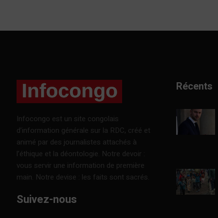
Récents
Infocongo est un site congolais
d’information générale sur la RDC, créé et
animé par des journalistes attachés à
l’éthique et la déontologie. Notre devoir :
vous servir une information de première
main. Notre devise : les faits sont sacrés.
Suivez-nous