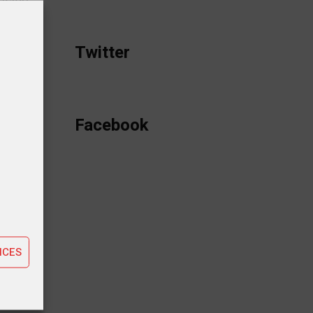
 de
Twitter
 de
Facebook
tiques
taires
ting
NCES