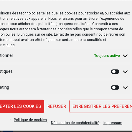
tées par plusieurs médias congolais.
ilisons des technologies telles que les cookies pour stocker et/ou accéder aux
tions relatives aux appareils. Nous le faisons pour améliorer l’expérience de
 le ministère français des Affaires étrangères, en charge
ion et pour afficher des publicités (non-)personnalisées. Consentir à ces
un prochain détachement militaire français en provenance
ogies nous autorisera à traiter des données telles que le comportement de
ion ou les ID uniques sur ce site. Le fait de ne pas consentir ou de retirer son
 Soudan pour poursuivre l’évacuation des ressortissants
ement peut avoir un effet négatif sur certaines fonctonnalités et
ristiques.
tionnel
Toujours activé
RDC arrête 6 officiers pour détournement des fonds alloués aux
stiques
Statis
eting
laté entre les forces armées soudanaises et les paramili
Marke
apide (FSR) a fait plus de 400 morts selon les données
EPTER LES COOKIES
REFUSER
ENREGISTRER LES PRÉFÉRE
ire aussi:
Maroc : victime d’un accident de la route, le
enge « va bien »
Politique de cookies
Déclaration de confidentialité
Impressum