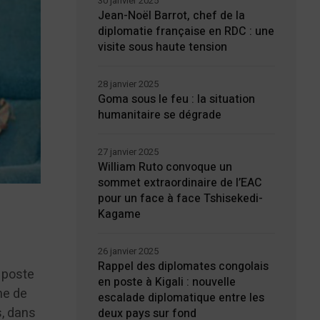
30 janvier 2025
Jean-Noël Barrot, chef de la
diplomatie française en RDC : une
visite sous haute tension
28 janvier 2025
Goma sous le feu : la situation
humanitaire se dégrade
27 janvier 2025
William Ruto convoque un
sommet extraordinaire de l’EAC
pour un face à face Tshisekedi-
Kagame
26 janvier 2025
Rappel des diplomates congolais
n poste
en poste à Kigali : nouvelle
ne de
escalade diplomatique entre les
s, dans
deux pays sur fond