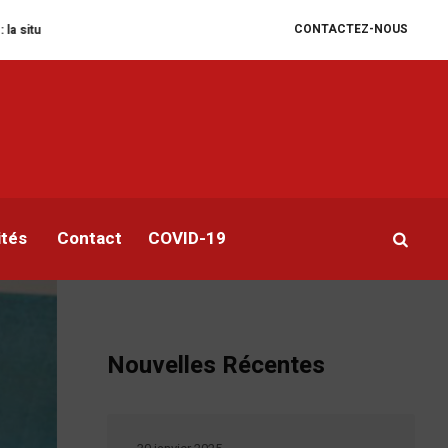
CONTACTEZ-NOUS
itaire se dégrade
William Ruto convoque un sommet extraordinaire de l’E
t
ités
Contact
COVID-19
Nouvelles Récentes