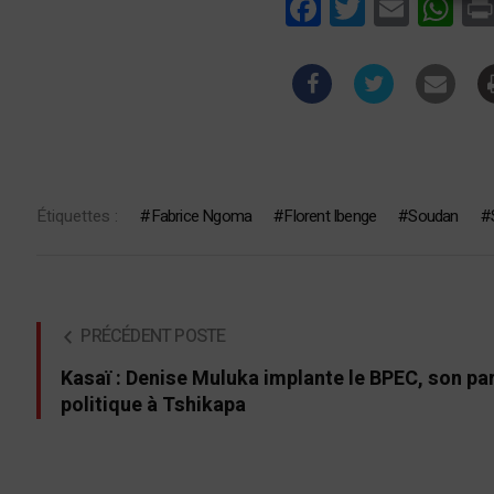
Facebook
Twitter
Email
Wha
Étiquettes :
Fabrice Ngoma
Florent Ibenge
Soudan
PRÉCÉDENT POSTE
Kasaï : Denise Muluka implante le BPEC, son par
politique à Tshikapa