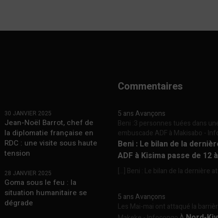
Commentaires
5 ans Avançons
30 JANVIER 2025
Jean-Noël Barrot, chef de
Beni :3 personnes tuées dans un
la diplomatie française en
embuscade ADF à Makisabo - In
RDC : une visite sous haute
Beni : Le bilan de la derniè
tension
ADF à Kisima passe de 12 
[…] Beni : Le bilan de la dernière a
28 JANVIER 2025
Goma sous le feu : la
situation humanitaire se
5 ans Avançons
dégrade
Les Mai-mai ont attaqué la barriè
Nord-Kiv
Makeke - Infocongo
À