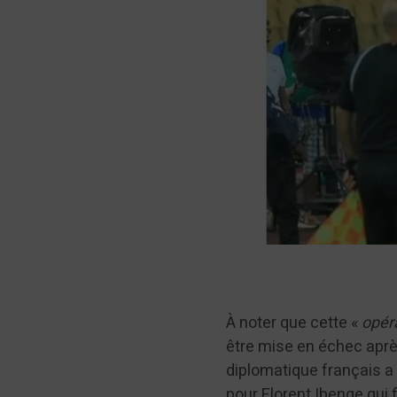
À noter que cette «
opéra
être mise en échec aprè
diplomatique français a
pour Florent Ibenge qui 