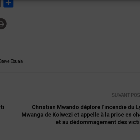
tsApp
Print
Partager
Steve Ebuala
SUIVANT PO
ti
Christian Mwando déplore l’incendie du 
Mwanga de Kolwezi et appelle à la prise en c
et au dédommagement des vict