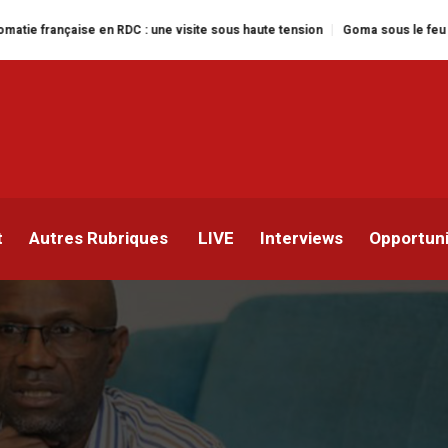
 RDC : une visite sous haute tension
Goma sous le feu : la situation human
e sauvé par son passepor
t
Autres Rubriques
LIVE
Interviews
Opportun