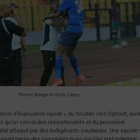
Florent Ibenge et Glody Lilepo
tion d’évacuation rapide
», du Soudan vers Djibouti, aura
s qu’un convoi des ressortissants et du personnel
 été attaqué par des belligérants soudanais. Une sacrée 
faisait partie des passagers mais qui s’en sort indemne,