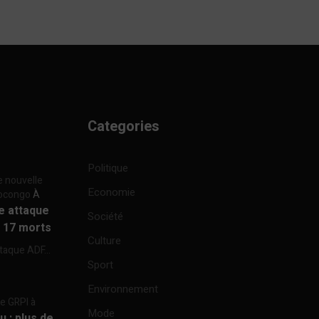
Categories
Politique
e nouvelle
Economie
focongo
À
re attaque
Société
à 17 morts
Culture
ttaque ADF...
Sport
Environnement
re GRPI à
Mode
u : plus de