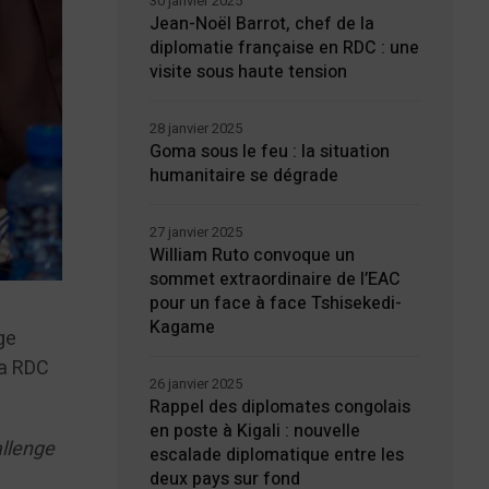
30 janvier 2025
Jean-Noël Barrot, chef de la
diplomatie française en RDC : une
visite sous haute tension
28 janvier 2025
Goma sous le feu : la situation
humanitaire se dégrade
27 janvier 2025
William Ruto convoque un
sommet extraordinaire de l’EAC
pour un face à face Tshisekedi-
Kagame
ge
la RDC
26 janvier 2025
Rappel des diplomates congolais
en poste à Kigali : nouvelle
llenge
escalade diplomatique entre les
deux pays sur fond