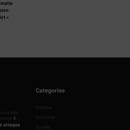
omatie
sion
ist »
Categories
Politique
e nouvelle
Economie
focongo
À
re attaque
Société