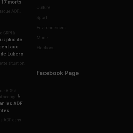
à 17 morts
Culture
ttaque ADF...
Sport
Environnement
re GRPI à
Mode
u : plus de
cent aux
Elections
e de Lubero
ette situation,
Facebook Page
aque ADF à
 Infocongo
À
par les ADF
ntes
les ADF dans