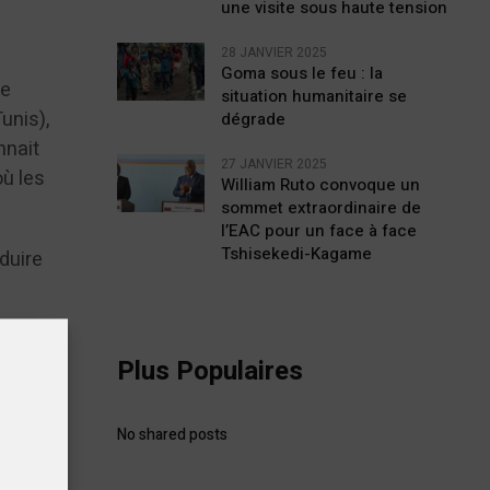
une visite sous haute tension
e
28 JANVIER 2025
Goma sous le feu : la
te
situation humanitaire se
unis),
dégrade
nnait
27 JANVIER 2025
où les
William Ruto convoque un
sommet extraordinaire de
l’EAC pour un face à face
Tshisekedi-Kagame
duire
s de la
Plus Populaires
de
ême
No shared posts