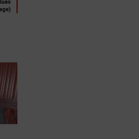
alués
dage)