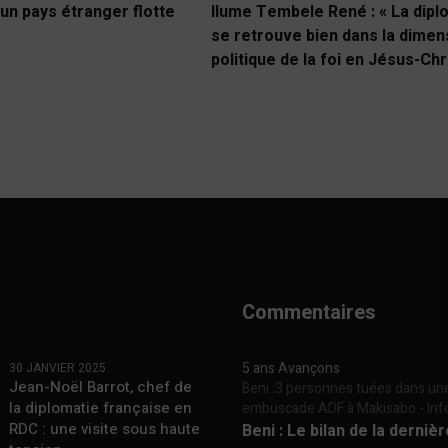
un pays étranger flotte
Ilume Tembele René : « La dipl
se retrouve bien dans la dimen
politique de la foi en Jésus-Chr
Commentaires
5 ans Avançons
30 JANVIER 2025
Jean-Noël Barrot, chef de
Beni :3 personnes tuées dans un
la diplomatie française en
embuscade ADF à Makisabo - In
RDC : une visite sous haute
Beni : Le bilan de la derniè