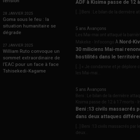
tension
ADF à Kisima passe de 12 
[…] Beni : Le bilan de la dernière a
28 JANVIER 2025
Goma sous le feu : la
situation humanitaire se
5 ans Avançons
dégrade
Les Mai-mai ont attaqué la barriè
Nord-Kiv
Makeke - Infocongo
À
27 JANVIER 2025
30 miliciens Mai-mai renon
William Ruto convoque un
hostilités dans le territoir
sommet extraordinaire de
l’EAC pour un face à face
[…] « Je condamne et je déplore c
Tshisekedi-Kagame
les Mai-mai...
5 ans Avançons
Beni : Le bilan de la dernière att
Kisima passe de 12 à 17 morts -
Beni :13 civils massacrés 
dans deux attaques différe
[…] Beni :13 civils massacrés par 
deux...