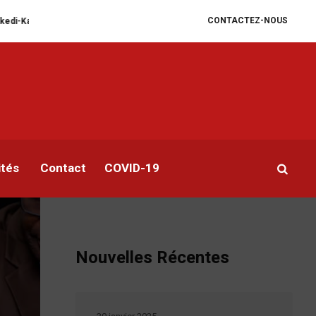
CONTACTEZ-NOUS
Rappel des diplomates congolais en poste à Kigali : nouvelle escalade diplo
ur
ités
Contact
COVID-19
Nouvelles Récentes