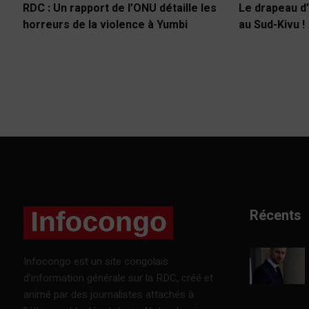
RDC : Un rapport de l’ONU détaille les
Le drapeau d’
horreurs de la violence à Yumbi
au Sud-Kivu !
Récents
Infocongo est un site congolais
d’information générale sur la RDC, créé et
animé par des journalistes attachés à