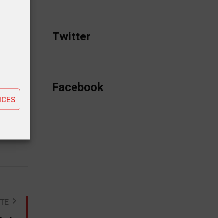
Twitter
tiques
ting
Facebook
NCES
STE