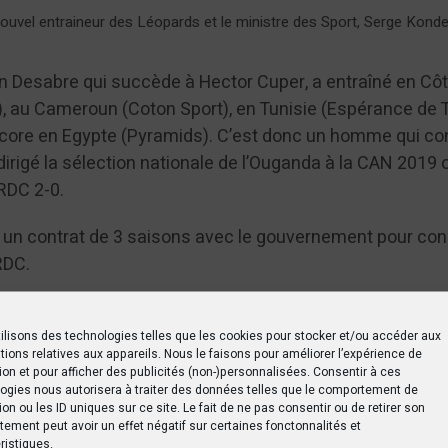
uvel entraineur des Léopards et le ministre des Sport, Serge Kond
 Desabre qui succède à Hector Cuper, a entraîné en Cô
, au Cameroun (Coton Sport), en Tunisie (Espérance de T
ncore en Egypte (Pyramids). C’est donc un homme qui co
 a dirigé la sélection nationale de l’Ouganda à la CAN 2019 
RDC 2-0.
 un contrat de 3 saisons avec le gouvernement pour con
RDC.
hamois Niortais dirigera les fauves lors des éliminatoire
ue des nations (mal entamés), aura surtout pour tâche 
ilisons des technologies telles que les cookies pour stocker et/ou accéder aux
tions relatives aux appareils. Nous le faisons pour améliorer l’expérience de
sélection RD Congolaise sur l’échiquier continental et m
ion et pour afficher des publicités (non-)personnalisées. Consentir à ces
:
RDC : Sébastien Desabre confirme être le nouveau
ogies nous autorisera à traiter des données telles que le comportement de
ion ou les ID uniques sur ce site. Le fait de ne pas consentir ou de retirer son
ards
ement peut avoir un effet négatif sur certaines fonctonnalités et
ristiques.