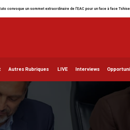
 sommet extraordinaire de l’EAC pour un face à face Tshisekedi-Kagame
e Officiellement entraine
t
Autres Rubriques
LIVE
Interviews
Opportun