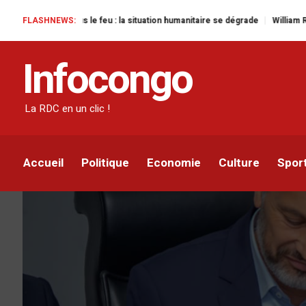
us le feu : la situation humanitaire se dégrade
FLASHNEWS:
William Ruto convoque un
ACTUALITÉ
SPORT
Infocongo
RDC : Sébastien Desabr
des Léopards
La RDC en un clic !
Infocongo
Par
24 AOÛT 2022
Accueil
Politique
Economie
Culture
Spor