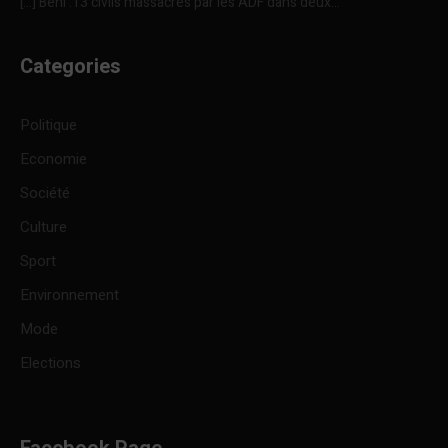
[…] Beni :13 civils massacrés par les ADF dans deux...
Categories
Politique
Economie
Société
Culture
Sport
Environnement
Mode
Elections