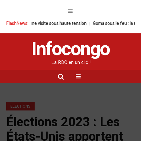
 RDC : une visite sous haute tension
FlashNews:
Goma sous le feu : la situation hu
Infocongo
La RDC en un clic !
ELECTIONS
Élections 2023 : Les
États-Unis apportent