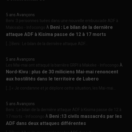
5 ans Avançons
Beni :3 personnes tuées dans une nouvelle embuscade ADF à
Beni : Le bilan de la dernière
Makisabo - Infocongo
À
attaque ADF à Kisima passe de 12 à 17 morts
[…] Beni : Le bilan de la dernière attaque ADF...
5 ans Avançons
Les Mai-mai ont attaqué la barrière GRPI à Makeke - Infocongo
À
Nord-Kivu : plus de 30 miliciens Mai-mai renoncent
aux hostilités dans le territoire de Lubero
[…] « Je condamne et je déplore cette situation, les Mai-mai...
5 ans Avançons
Beni : Le bilan de la dernière attaque ADF à Kisima passe de 12 à
Beni :13 civils massacrés par les
17 morts - Infocongo
À
ADF dans deux attaques différentes