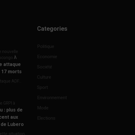
Categories
Politique
e nouvelle
Economie
focongo
À
re attaque
Société
à 17 morts
Culture
ttaque ADF...
Sport
Environnement
re GRPI à
Mode
u : plus de
cent aux
Elections
e de Lubero
ette situation,