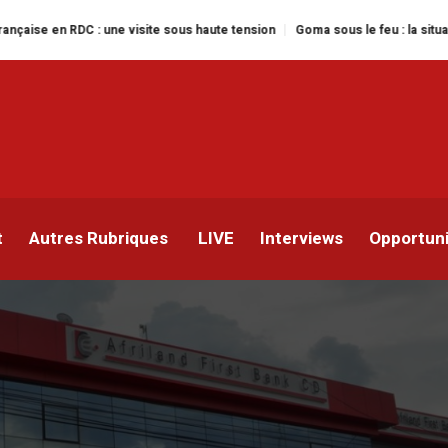
C : une visite sous haute tension
Goma sous le feu : la situation humanita
d First Bank CD prête à
aillite ?
t
Autres Rubriques
LIVE
Interviews
Opportun