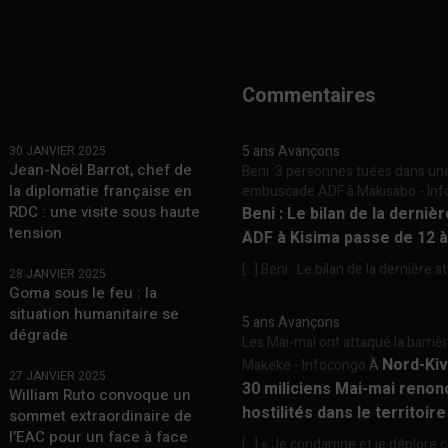
Commentaires
5 ans Avançons
30 JANVIER 2025
Jean-Noël Barrot, chef de
Beni :3 personnes tuées dans un
la diplomatie française en
embuscade ADF à Makisabo - In
RDC : une visite sous haute
Beni : Le bilan de la derniè
tension
ADF à Kisima passe de 12 
[…] Beni : Le bilan de la dernière a
28 JANVIER 2025
Goma sous le feu : la
situation humanitaire se
5 ans Avançons
dégrade
Les Mai-mai ont attaqué la barriè
Nord-Kiv
Makeke - Infocongo
À
27 JANVIER 2025
30 miliciens Mai-mai renon
William Ruto convoque un
hostilités dans le territoir
sommet extraordinaire de
l’EAC pour un face à face
[…] « Je condamne et je déplore c