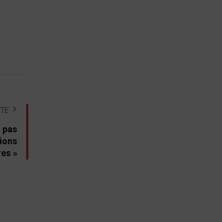
STE
a pas
tions
res »