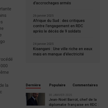
d’accrochages armés
rtante
ains
26 janvier 2025
Afrique du Sud : des critiques
es
contre l’engagement en RDC
re
après le décès de 9 soldats
e
ngo
24 janvier 2025
Kisangani : Une ville riche en eaux
mais en manque d’électricité
procédé
 000
 même
de la
Dernière
Populaire
Commentaires
nc
30 JANVIER 2025
Jean-Noël Barrot, chef de la
diplomatie française en RDC :