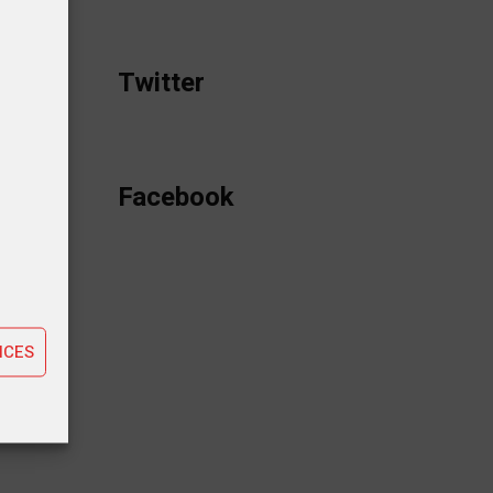
te. Ce
mme à
Twitter
ents sur
e par
s utile
able »,
Facebook
tiques
rsonne
ting
NCES