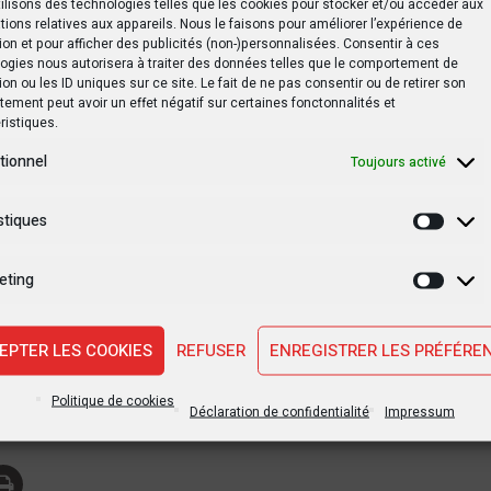
ilisons des technologies telles que les cookies pour stocker et/ou accéder aux
s doivent chercher à refermer la plaie béante et saignan
tions relatives aux appareils. Nous le faisons pour améliorer l’expérience de
ion et pour afficher des publicités (non-)personnalisées. Consentir à ces
 BIAC puisse s’arrêter pour éviter la thésaurisation co
ogies nous autorisera à traiter des données telles que le comportement de
 le 2e régime. Suite à cette situation, la majorité de cli
ion ou les ID uniques sur ce site. Le fait de ne pas consentir ou de retirer son
ement peut avoir un effet négatif sur certaines fonctonnalités et
érale parlent le même langage. « Vaut mieux retirer, mêm
ristiques.
mpte avant qu’il soit trop tard. D’ailleurs il ne serait plu
tionnel
Toujours activé
 dans mon compte jusqu’à ce que la situation va revenir st
stiques
Statis
ous avons passé devant le guichet de cette banque, pe
eting
de l’agent si ce n’était pas le retrait.
Marke
EPTER LES COOKIES
REFUSER
ENREGISTRER LES PRÉFÉRE
Politique de cookies
tsApp
Print
Partager
Déclaration de confidentialité
Impressum