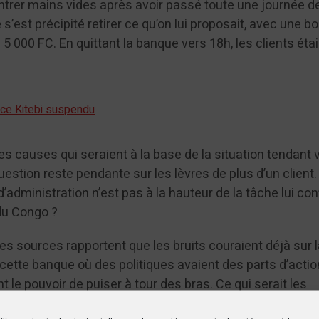
trer mains vides après avoir passé toute une journée d
 s’est précipité retirer ce qu’on lui proposait, avec une b
5 000 FC. En quittant la banque vers 18h, les clients éta
ice Kitebi suspendu
s causes qui seraient à la base de la situation tendant v
 question reste pendante sur les lèvres de plus d’un client
’administration n’est pas à la hauteur de la tâche lui con
du Congo ?
s sources rapportent que les bruits couraient déjà sur 
cette banque où des politiques avaient des parts d’actio
 le pouvoir de puiser à tour des bras. Ce qui serait les
te.