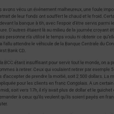
ous avons vécu un événement malheureux, une foule impo
trait de leur fonds ont souffert le chaud et le froid. Cert
devant la banque à 6h, avec l’espoir d’être servis parmi l
re. D’autres étaient là au milieu de la journée croyant êt
is personne n’a utilisé le temps voulu ni obtenir ce qu’ell
l a fallu attendre le véhicule de la Banque Centrale du Co
First Bank CD.
a BCC étant insuffisant pour servir tout le monde, on a 
mmes à retirer. Ceux qui voulaient retirer par exemple 5
ts d’accepter de prendre la moitié, soit 2 500 dollars. La
pliquée pour les clients en franc Congolais. A un certain
di, soit vers 17h, il n’y avait plus de dollar et le guichet 
emander à ceux qu’ils veulent qu’ils soient payés en fra
ter.