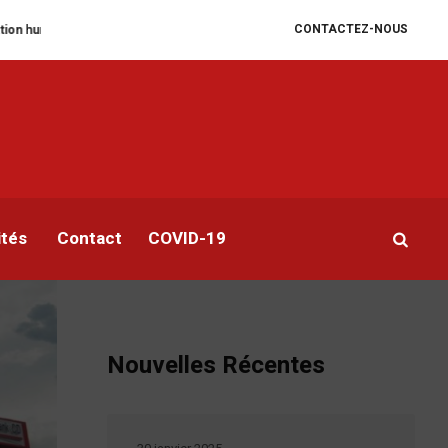
CONTACTEZ-NOUS
ire se dégrade
William Ruto convoque un sommet extraordinaire de l’EAC 
ités
Contact
COVID-19
Nouvelles Récentes