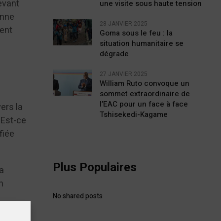
evant
une visite sous haute tension
onne
28 JANVIER 2025
ient
Goma sous le feu : la
situation humanitaire se
dégrade
27 JANVIER 2025
William Ruto convoque un
sommet extraordinaire de
l’EAC pour un face à face
ers la
Tshisekedi-Kagame
. Est-ce
fiée
Plus Populaires
la
n
No shared posts