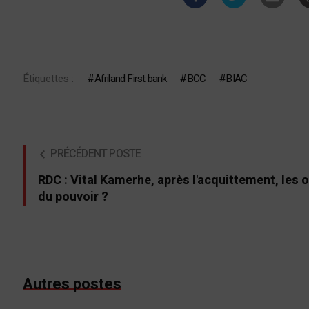
Étiquettes :
Afriland First bank
BCC
BIAC
PRÉCÉDENT POSTE
RDC : Vital Kamerhe, après l'acquittement, les 
du pouvoir ?
Autres postes