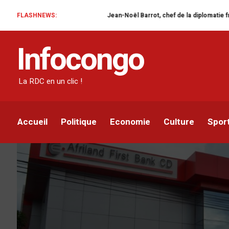
FLASHNEWS:
Jean-Noël Barrot, chef de la diplomatie française en RD
FINANCE
Infocongo
RDC/Finances : Afrilan
rejoindre BIAC dans la f
La RDC en un clic !
Gel Boumbe
Par
23 JUIN 2022
Accueil
Politique
Economie
Culture
Spor