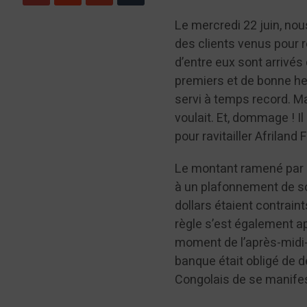
Le mercredi 22 juin, n
des clients venus pour re
d’entre eux sont arrivés 
premiers et de bonne heu
servi à temps record. Ma
voulait. Et, dommage ! I
pour ravitailler Afriland 
Le montant ramené par l
à un plafonnement de so
dollars étaient contrain
règle s’est également ap
moment de l’après-midi-mi
banque était obligé de d
Congolais de se manifes