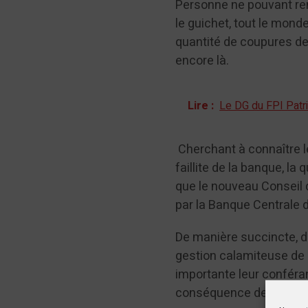
Personne ne pouvant ren
le guichet, tout le monde
quantité de coupures de 
encore là.
Lire :
Le DG du FPI Patr
Cherchant à connaître le
faillite de la banque, la
que le nouveau Conseil d
par la Banque Centrale 
De manière succincte, de
gestion calamiteuse de 
importante leur conférant
conséquence de la failli