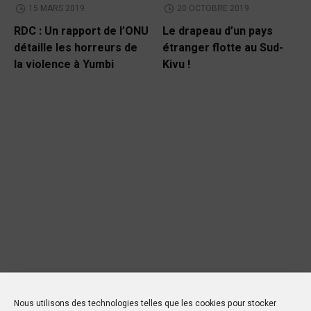
15 MARS 2019
20 OCTOBRE 2019
RDC : Un rapport de l’ONU
Le drapeau d’un pays
détaille les horreurs de
étranger flotte au Sud-
la violence à Yumbi
Kivu !
Nous utilisons des technologies telles que les cookies pour stocker