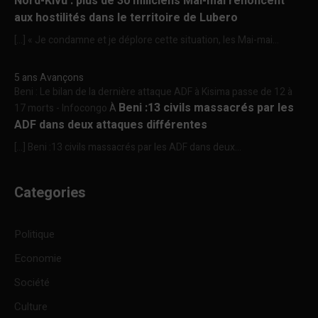
Nord-Kivu : plus de 30 miliciens Mai-mai renoncent
aux hostilités dans le territoire de Lubero
[…] « Je condamne et je déplore cette situation, les Mai-mai...
5 ans Avançons
Beni : Le bilan de la dernière attaque ADF à Kisima passe de 12 à
Beni :13 civils massacrés par les
17 morts - Infocongo
À
ADF dans deux attaques différentes
[…] Beni :13 civils massacrés par les ADF dans deux...
Categories
Politique
Economie
Société
Culture