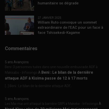
humanitaire se dégrade
27 JANVIER 2025
William Ruto convoque un sommet
extraordinaire de l’EAC pour un face à
face Tshisekedi-Kagame
Commentaires
5 ans Avançons
Beni :3 personnes tuées dans une nouvelle embuscade ADF à
Beni : Le bilan de la dernière
Makisabo - Infocongo
À
attaque ADF à Kisima passe de 12 à 17 morts
[…] Beni : Le bilan de la dernière attaque ADF...
5 ans Avançons
Les Mai-mai ont attaqué la barrière GRPI à Makeke - Infocongo
À