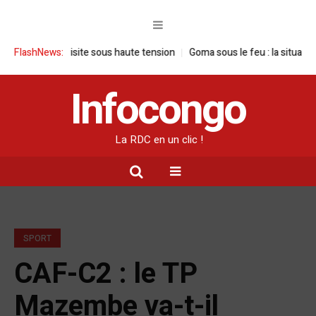
 : une visite sous haute tension
FlashNews:
Goma sous le feu : la situation humani
Infocongo
La RDC en un clic !
SPORT
CAF-C2 : le TP
Mazembe va-t-il