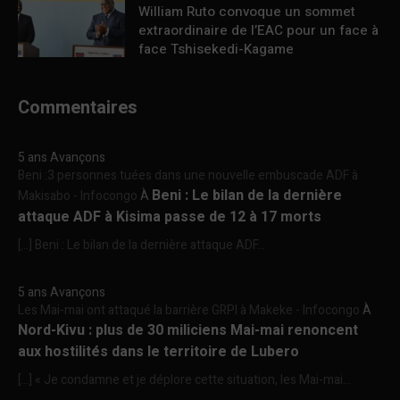
William Ruto convoque un sommet
extraordinaire de l’EAC pour un face à
face Tshisekedi-Kagame
Commentaires
5 ans Avançons
Beni :3 personnes tuées dans une nouvelle embuscade ADF à
Beni : Le bilan de la dernière
Makisabo - Infocongo
À
attaque ADF à Kisima passe de 12 à 17 morts
[…] Beni : Le bilan de la dernière attaque ADF...
5 ans Avançons
Les Mai-mai ont attaqué la barrière GRPI à Makeke - Infocongo
À
Nord-Kivu : plus de 30 miliciens Mai-mai renoncent
aux hostilités dans le territoire de Lubero
[…] « Je condamne et je déplore cette situation, les Mai-mai...