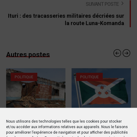
SUIVANT POSTE
Ituri : des tracasseries militaires décriées sur
la route Luna-Komanda
Autres postes
POLITIQUE
POLITIQUE
15 MARS 2019
20 OCTOBRE 2019
Nous utilisons des technologies telles que les cookies pour stocker
RDC : Un rapport de l’ONU
Le drapeau d’un pays
et/ou accéder aux informations relatives aux appareils. Nous le faisons
pour améliorer l’expérience de navigation et pour afficher des publicités
détaille les horreurs de
étranger flotte au Sud-