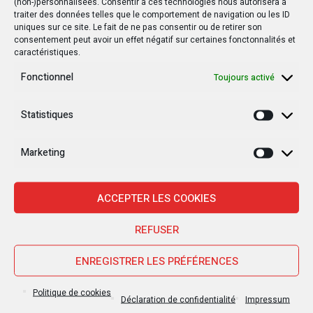
(non-)personnalisées. Consentir à ces technologies nous autorisera à
la violence à Yumbi
Kivu !
traiter des données telles que le comportement de navigation ou les ID
uniques sur ce site. Le fait de ne pas consentir ou de retirer son
consentement peut avoir un effet négatif sur certaines fonctonnalités et
caractéristiques.
Fonctionnel
Toujours activé
Statistiques
Statisti
Marketing
Marketi
ACCEPTER LES COOKIES
REFUSER
ENREGISTRER LES PRÉFÉRENCES
Politique de cookies
Déclaration de confidentialité
Impressum