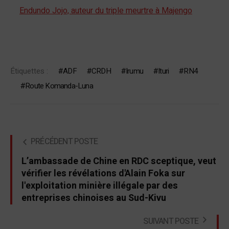
Endundo Jojo, auteur du triple meurtre à Majengo
Étiquettes :
ADF
CRDH
Irumu
Ituri
RN4
Route Komanda-Luna
PRÉCÉDENT POSTE
L’ambassade de Chine en RDC sceptique, veut
vérifier les révélations d'Alain Foka sur
l'exploitation minière illégale par des
entreprises chinoises au Sud-Kivu
SUIVANT POSTE