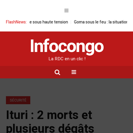
ne visite sous haute tension
FlashNews:
Goma sous le feu : la situation humanitai
Infocongo
La RDC en un clic !
SÉCURITÉ
Ituri : 2 morts et
plusieurs dégâts