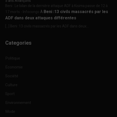
5 ans Avançons
Beni : Le bilan de la dernière attaque ADF à Kisima passe de 12 à
Beni :13 civils massacrés par les
17 morts - Infocongo
À
ADF dans deux attaques différentes
[…] Beni :13 civils massacrés par les ADF dans deux...
Categories
Politique
Economie
Société
Culture
Sport
Environnement
Mode