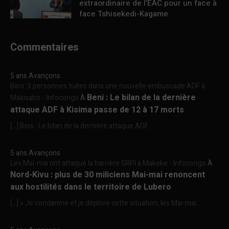
extraordinaire de l’EAC pour un face à
face Tshisekedi-Kagame
Commentaires
5 ans Avançons
Beni :3 personnes tuées dans une nouvelle embuscade ADF à
Beni : Le bilan de la dernière
Makisabo - Infocongo
À
attaque ADF à Kisima passe de 12 à 17 morts
[…] Beni : Le bilan de la dernière attaque ADF...
5 ans Avançons
Les Mai-mai ont attaqué la barrière GRPI à Makeke - Infocongo
À
Nord-Kivu : plus de 30 miliciens Mai-mai renoncent
aux hostilités dans le territoire de Lubero
[…] « Je condamne et je déplore cette situation, les Mai-mai...