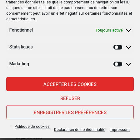
traiter des données telles que le comportement de navigation ou les ID
uniques sur ce site. Le fait de ne pas consentir ou de retirer son
consentement peut avoir un effet négatif sur certaines fonctonnalités et
caractéristiques.
Fonctionnel
Toujours activé
Statistiques
Statisti
Marketing
Marketi
Nouvelles Récentes
ACCEPTER LES COOKIES
REFUSER
30 janvier 2025
Jean-Noël Barrot, chef de la diplomatie
ENREGISTRER LES PRÉFÉRENCES
française en RDC : une visite sous haute
tension
Politique de cookies
Déclaration de confidentialité
Impressum
28 janvier 2025