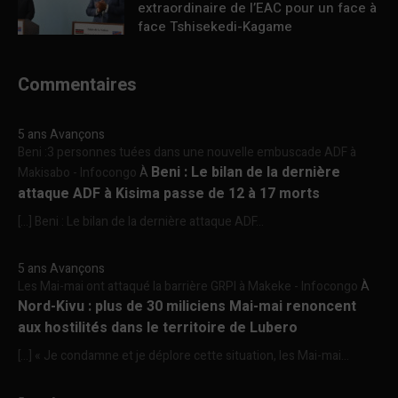
extraordinaire de l’EAC pour un face à
face Tshisekedi-Kagame
Commentaires
5 ans Avançons
Beni :3 personnes tuées dans une nouvelle embuscade ADF à
Beni : Le bilan de la dernière
Makisabo - Infocongo
À
attaque ADF à Kisima passe de 12 à 17 morts
[…] Beni : Le bilan de la dernière attaque ADF...
5 ans Avançons
Les Mai-mai ont attaqué la barrière GRPI à Makeke - Infocongo
À
Nord-Kivu : plus de 30 miliciens Mai-mai renoncent
aux hostilités dans le territoire de Lubero
[…] « Je condamne et je déplore cette situation, les Mai-mai...