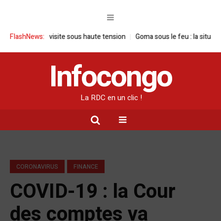
 : une visite sous haute tension
FlashNews:
Goma sous le feu : la situation human
Infocongo
La RDC en un clic !
CORONAVIRUS
FINANCE
COVID-19 : la Cour
des comptes va