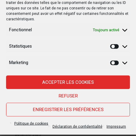
traiter des données telles que le comportement de navigation ou les ID
uniques sur ce site. Le fait de ne pas consentir ou de retirer son
consentement peut avoir un effet négatif sur certaines fonctonnalités et
caractéristiques.
Fonctionnel
Toujours activé
Statistiques
Statisti
Marketing
Marketi
Nouvelles Récentes
ACCEPTER LES COOKIES
REFUSER
30 janvier 2025
Jean-Noël Barrot, chef de la diplomatie
ENREGISTRER LES PRÉFÉRENCES
française en RDC : une visite sous haute
tension
Politique de cookies
Déclaration de confidentialité
Impressum
28 janvier 2025