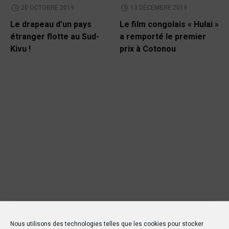
20 OCTOBRE 2019
13 DÉCEMBRE 2019
Le drapeau d’un pays
Le film congolais « Hulai »
étranger flotte au Sud-
a remporté le premier
Kivu !
prix à Cotonou
Nous utilisons des technologies telles que les cookies pour stocker