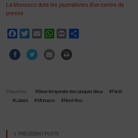
La Monusco dote les journalistes d’un centre de
presse
Facebook
Twitter
Email
WhatsApp
Print
Partager
Étiquettes :
Base temporaire des casques bleus
Fardc
Lubero
Monusco
Nord-Kivu
PRÉCÉDENT POSTE