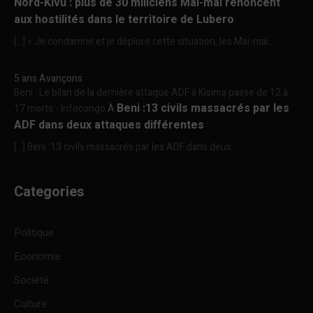
Nord-Kivu : plus de 30 miliciens Mai-mai renoncent
aux hostilités dans le territoire de Lubero
[…] « Je condamne et je déplore cette situation, les Mai-mai...
5 ans Avançons
Beni : Le bilan de la dernière attaque ADF à Kisima passe de 12 à
Beni :13 civils massacrés par les
17 morts - Infocongo
À
ADF dans deux attaques différentes
[…] Beni :13 civils massacrés par les ADF dans deux...
Categories
Politique
Economie
Société
Culture