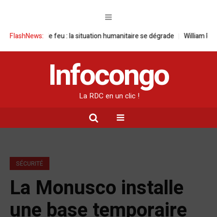
sous le feu : la situation humanitaire se dégrade
FlashNews:
William Ruto convoq
Infocongo
La RDC en un clic !
SÉCURITÉ
La Monusco installe
une base temporaire