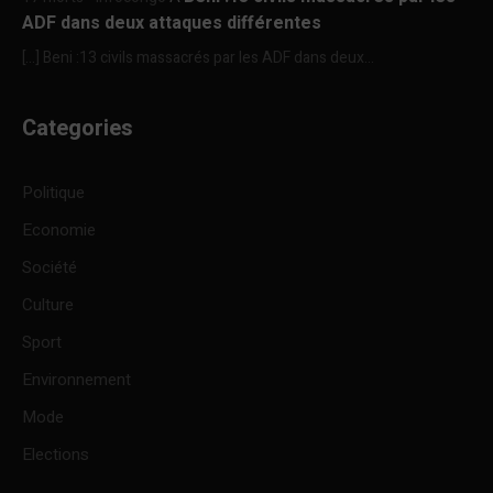
ADF dans deux attaques différentes
[…] Beni :13 civils massacrés par les ADF dans deux...
Categories
Politique
Economie
Société
Culture
Sport
Environnement
Mode
Elections