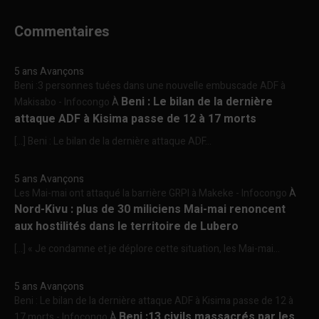
Commentaires
5 ans Avançons
Beni :3 personnes tuées dans une nouvelle embuscade ADF à
Beni : Le bilan de la dernière
Makisabo - Infocongo
À
attaque ADF à Kisima passe de 12 à 17 morts
[…] Beni : Le bilan de la dernière attaque ADF...
5 ans Avançons
Les Mai-mai ont attaqué la barrière GRPI à Makeke - Infocongo
À
Nord-Kivu : plus de 30 miliciens Mai-mai renoncent
aux hostilités dans le territoire de Lubero
[…] « Je condamne et je déplore cette situation, les Mai-mai...
5 ans Avançons
Beni : Le bilan de la dernière attaque ADF à Kisima passe de 12 à
Beni :13 civils massacrés par les
17 morts - Infocongo
À