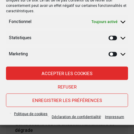
uniques sur ce site. Le fait de ne pas consentir ou de retirer son
consentement peut avoir un effet négatif sur certaines fonctonnalités et
caractéristiques.
Fonctionnel
Toujours activé
Statistiques
Statisti
Marketing
Nouvelles Récentes
Marketi
ACCEPTER LES COOKIES
30 janvier 2025
REFUSER
Jean-Noël Barrot, chef de la diplomatie
française en RDC : une visite sous haute
ENREGISTRER LES PRÉFÉRENCES
tension
Politique de cookies
Déclaration de confidentialité
Impressum
28 janvier 2025
Goma sous le feu : la situation humanitaire se
dégrade