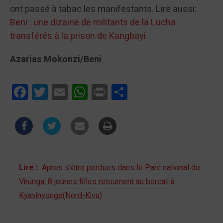
ont passé à tabac les manifestants. Lire aussi:
Beni : une dizaine de militants de la Lucha
transférés à la prison de Kangbayi
Azarias Mokonzi/Beni
Facebook
Twitter
Email
WhatsApp
Print
Partager
Lire :
Apres s’être perdues dans le Parc national de
Virunga, 8 jeunes filles retournent au bercail à
Kyavinyonge(Nord-Kivu)