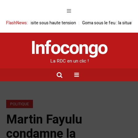
C : une visite sous haute tension
FlashNews:
Goma sous le feu : la situation human
Infocongo
La RDC en un clic !
POLITIQUE
Martin Fayulu
condamne la