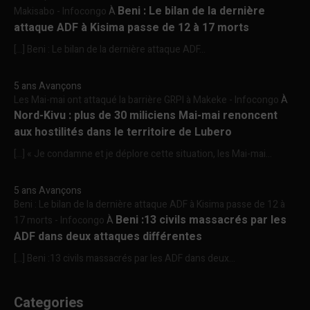
Beni : Le bilan de la dernière
Makisabo - Infocongo
À
attaque ADF à Kisima passe de 12 à 17 morts
[…] Beni : Le bilan de la dernière attaque ADF...
5 ans Avançons
Les Mai-mai ont attaqué la barrière GRPI à Makeke - Infocongo
À
Nord-Kivu : plus de 30 miliciens Mai-mai renoncent
aux hostilités dans le territoire de Lubero
[…] « Je condamne et je déplore cette situation, les Mai-mai...
5 ans Avançons
Beni : Le bilan de la dernière attaque ADF à Kisima passe de 12 à
Beni :13 civils massacrés par les
17 morts - Infocongo
À
ADF dans deux attaques différentes
[…] Beni :13 civils massacrés par les ADF dans deux...
Categories