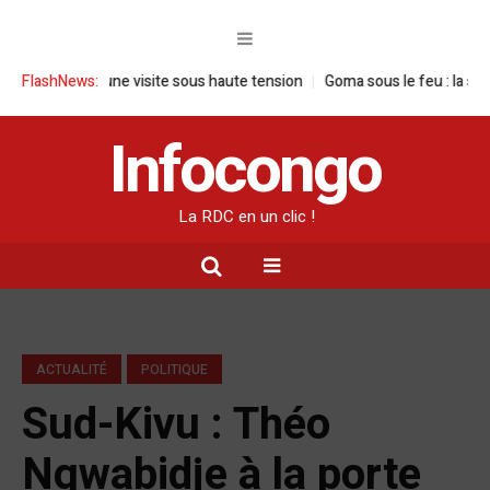
 RDC : une visite sous haute tension
FlashNews:
Goma sous le feu : la situation h
Infocongo
La RDC en un clic !
ACTUALITÉ
POLITIQUE
Sud-Kivu : Théo
Ngwabidje à la porte