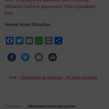
Kivu : cinq députés déposent une motion de
défiance contre le gouverneur Théo Ngwabidje
Kasi
Amour Imani Christian
Facebook
Twitter
Email
WhatsApp
Print
Partager
Lire :
Eboulement de Kamituga : 18 corps retrouvés
Étiquettes :
Assemblée provinciale sud-Kivu