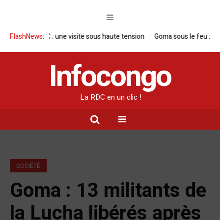
 en RDC : une visite sous haute tension
FlashNews:
Goma sous le feu : la situation
Infocongo
La RDC en un clic !
SOCIÉTÉ
Goma : 13 militants de
la Lucha libérés après