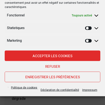
consentement peut avoir un effet négatif sur certaines fonctonnalités et
caractéristiques.
Fonctionnel
Toujours activé
Statistiques
Statisti
Nouvelles Récentes
Marketing
Marketi
ACCEPTER LES COOKIES
30 janvier 2025
Jean-Noël Barrot, chef de la diplomatie
REFUSER
française en RDC : une visite sous haute
tension
ENREGISTRER LES PRÉFÉRENCES
Politique de cookies
28 janvier 2025
Déclaration de confidentialité
Impressum
Goma sous le feu : la situation humanitaire se
dégrade