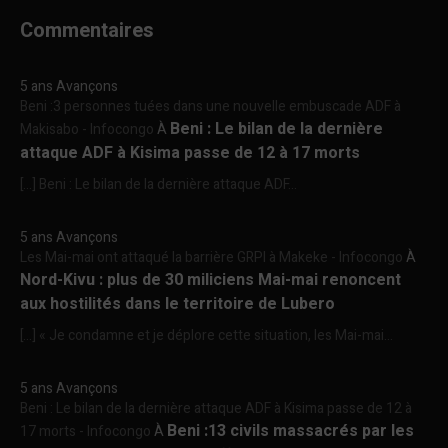
Commentaires
5 ans Avançons
Beni :3 personnes tuées dans une nouvelle embuscade ADF à
Beni : Le bilan de la dernière
Makisabo - Infocongo
À
attaque ADF à Kisima passe de 12 à 17 morts
[…] Beni : Le bilan de la dernière attaque ADF...
5 ans Avançons
Les Mai-mai ont attaqué la barrière GRPI à Makeke - Infocongo
À
Nord-Kivu : plus de 30 miliciens Mai-mai renoncent
aux hostilités dans le territoire de Lubero
[…] « Je condamne et je déplore cette situation, les Mai-mai...
5 ans Avançons
Beni : Le bilan de la dernière attaque ADF à Kisima passe de 12 à
Beni :13 civils massacrés par les
17 morts - Infocongo
À