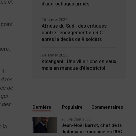
tés et
d’accrochages armés
26 janvier 2025
 point
Afrique du Sud : des critiques
contre l’engagement en RDC
après le décès de 9 soldats
ière,
24 janvier 2025
Kisangani : Une ville riche en eaux
mais en manque d’électricité
il
t dans
nce de
 qui
r des
Dernière
Populaire
Commentaires
30 JANVIER 2025
Jean-Noël Barrot, chef de la
s la
diplomatie française en RDC :