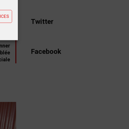
ting
NCES
Twitter
STE
onner
Facebook
mblée
ciale