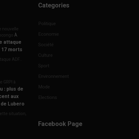
Categories
Politique
e nouvelle
Economie
focongo
À
re attaque
Société
à 17 morts
Culture
ttaque ADF...
Sport
Environnement
re GRPI à
Mode
u : plus de
cent aux
Elections
e de Lubero
ette situation,
Facebook Page