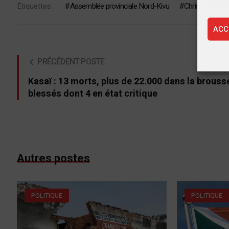
Étiquettes :
Assemblée provinciale Nord-Kivu
Christophe Mb
ACC
PRÉCÉDENT POSTE
Kasaï : 13 morts, plus de 22.000 dans la brousse
blessés dont 4 en état critique
Autres postes
POLITIQUE
POLITIQUE