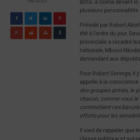
BDGL à Goma devant le g
PARTAGER
plusieurs personnalités
Présidé par Robert Abis
été à l’ordre du jour. D
provinciale a recadré l
nationale, Mboso Nkodia 
demandant aux députés 
Pour Robert Seninga, il
appelle à la conscience
des groupes armés, le p
chacun, comme vous le s
commettent ces bavures,
efforts pour les sensibil
Il sied de rappeler que 
classe politique et soc