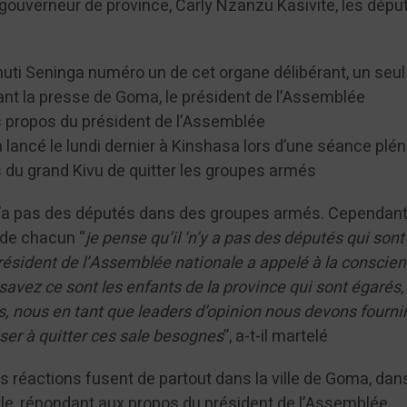
ouverneur de province, Carly Nzanzu Kasivite, les dépu
.
huti Seninga numéro un de cet organe délibérant, un seul
evant la presse de Goma, le président de l’Assemblée
es propos du président de l’Assemblée
lancé le lundi dernier à Kinshasa lors d’une séance plén
du grand Kivu de quitter les groupes armés
 y’a pas des députés dans des groupes armés. Cependant 
 de chacun “
je pense qu’il ‘n’y a pas des députés qui son
résident de l’Assemblée nationale a appelé à la conscie
avez ce sont les enfants de la province qui sont égarés,
 nous en tant que leaders d’opinion nous devons fourni
iser à quitter ces sale besognes
”, a-t-il martelé
les réactions fusent de partout dans la ville de Goma, dan
iale, répondant aux propos du président de l’Assemblée