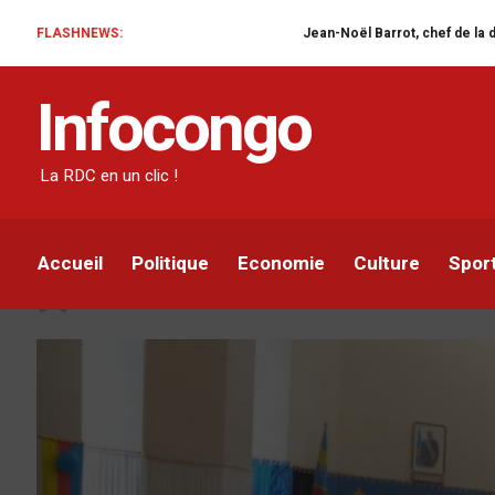
FLASHNEWS:
Jean-Noël Barrot, chef de la diplomatie franç
POLITIQUE
Infocongo
Nord-Kivu : l’Assemblé
Nkodia “il n’y a pas d
La RDC en un clic !
armés”
Accueil
Politique
Economie
Culture
Spor
Infocongo
Par
31 MARS 2021