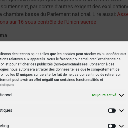
e soutiennent, par contre d’autres exigent des explication
la chambre basse du Parlement national. Lire aussi:
Ass
ons sur 16 sous contrôle de l’Union sacrée
oma
tsApp
Print
Partager
ilisons des technologies telles que les cookies pour stocker et/ou accéder aux
tions relatives aux appareils. Nous le faisons pour améliorer l’expérience de
ion et pour afficher des publicités (non-)personnalisées. Consentir à ces
ogies nous autorisera à traiter des données telles que le comportement de
ion ou les ID uniques sur ce site. Le fait de ne pas consentir ou de retirer son
ement peut avoir un effet négatif sur certaines fonctonnalités et
ristiques.
tionnel
Toujours activé
entaire du 15 septembre évoquée à la Primature
stiques
Statis
eting