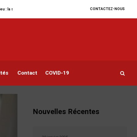
CONTACTEZ-NOUS
n humanitaire se dégrade
William Ruto convoque un sommet extraordinaire 
oso
es
ités
Contact
COVID-19
Nouvelles Récentes