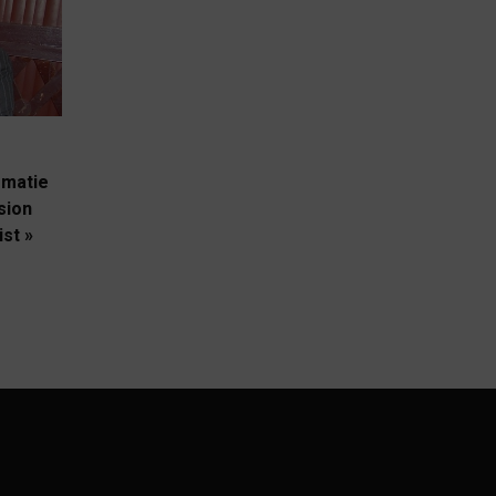
omatie
sion
ist »