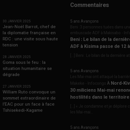
Commentaires
5 ans Avançons
30 JANVIER 2025
Jean-Noël Barrot, chef de
Beni :3 personnes tuées dans un
la diplomatie française en
embuscade ADF à Makisabo - In
RDC : une visite sous haute
Beni : Le bilan de la derniè
tension
ADF à Kisima passe de 12 
[…] Beni : Le bilan de la dernière a
28 JANVIER 2025
Goma sous le feu : la
situation humanitaire se
5 ans Avançons
dégrade
Les Mai-mai ont attaqué la barriè
Nord-Kiv
Makeke - Infocongo
À
27 JANVIER 2025
30 miliciens Mai-mai renon
William Ruto convoque un
hostilités dans le territoir
sommet extraordinaire de
l’EAC pour un face à face
[…] « Je condamne et je déplore c
Tshisekedi-Kagame
les Mai-mai...
5 ans Avançons