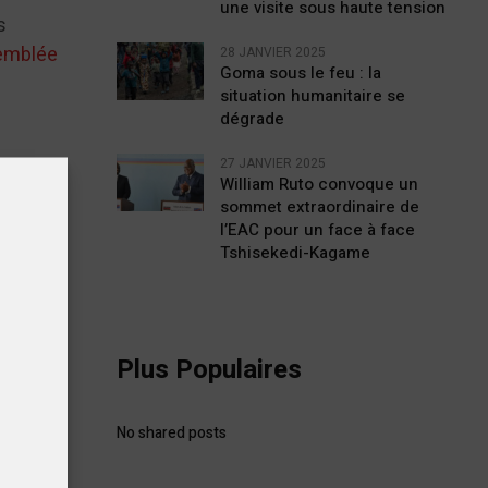
une visite sous haute tension
s
emblée
28 JANVIER 2025
Goma sous le feu : la
situation humanitaire se
dégrade
27 JANVIER 2025
William Ruto convoque un
sommet extraordinaire de
l’EAC pour un face à face
Tshisekedi-Kagame
Plus Populaires
tiques
No shared posts