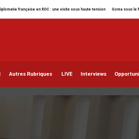
aise en RDC : une visite sous haute tension
Goma sous le feu : la situatio
e provinciale recadre Mb
es députés dans des group
t
Autres Rubriques
LIVE
Interviews
Opportun