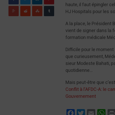
haute, il faut épingler ce
HJ Hospitals pour les 
A la place, le Président
vient de signer dans la fo
formation médicale Méd
Difficile pour le moment
que curieusement, Médec
sieur Modeste Bahati, par
quotidienne…
Mais peut-être que c’est 
Conflit à l’AFDC-A: le c
Gouvernement
Facebook
Twitter
Email
Wha