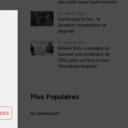
une visite sous haute tension
28 JANVIER 2025
Goma sous le feu : la
situation humanitaire se
dégrade
autés
27 JANVIER 2025
William Ruto convoque un
sommet extraordinaire de
l’EAC pour un face à face
Tshisekedi-Kagame
tiques
Plus Populaires
ting
NCES
No shared posts
STE
ssion