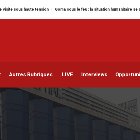
aute tension
Goma sous le feu : la situation humanitaire se dégrade
Wil
le contrat avec HJ Hospit
 de Nuit
t
Autres Rubriques
LIVE
Interviews
Opportun