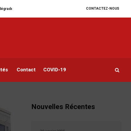
CONTACTEZ-NOUS
liam Ruto convoque un sommet extraordinaire de l’EAC pour un face à face 
als
ités
Contact
COVID-19
Nouvelles Récentes