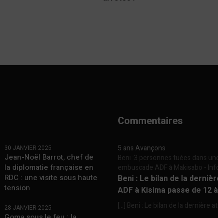
Commentaires
5 ans Avançons
30 JANVIER 2025
Jean-Noël Barrot, chef de
Beni :3 personnes tuées dans un
la diplomatie française en
embuscade ADF à Makisabo - In
RDC : une visite sous haute
Beni : Le bilan de la derniè
tension
ADF à Kisima passe de 12 
[…] Beni : Le bilan de la dernière a
28 JANVIER 2025
Goma sous le feu : la