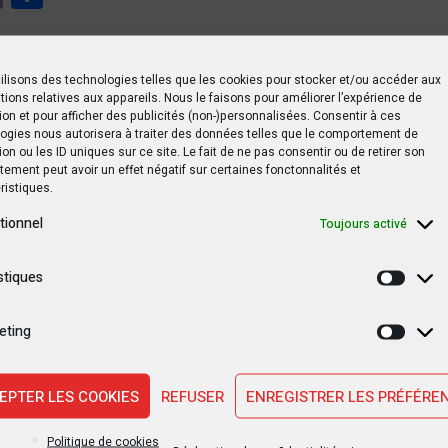
ilisons des technologies telles que les cookies pour stocker et/ou accéder aux
tions relatives aux appareils. Nous le faisons pour améliorer l’expérience de
ion et pour afficher des publicités (non-)personnalisées. Consentir à ces
ogies nous autorisera à traiter des données telles que le comportement de
ruction du barrage hydroélectrique Inga 3 rejeté par les commun
ion ou les ID uniques sur ce site. Le fait de ne pas consentir ou de retirer son
ement peut avoir un effet négatif sur certaines fonctonnalités et
ristiques.
tionnel
Toujours activé
stiques
Statis
ati Lukwebo
Sénat
eting
Marke
EPTER LES COOKIES
REFUSER
ENREGISTRER LES PRÉFÉRE
SUIVANT PO
Assemblée nationale : ouverture de la se
Politique de cookies