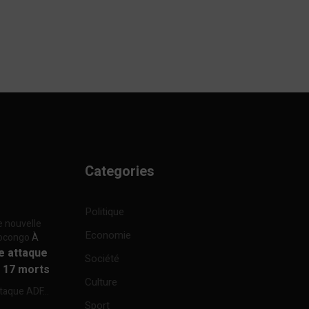
Categories
Politique
e nouvelle
Economie
focongo
À
re attaque
Société
à 17 morts
Culture
ttaque ADF...
Sport