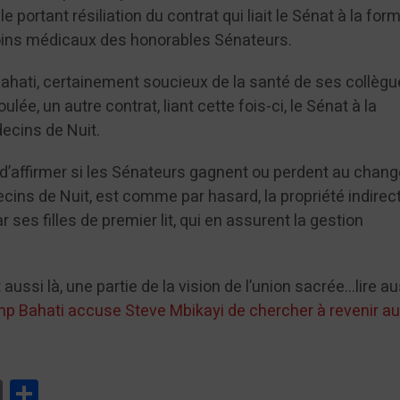
lle portant résiliation du contrat qui liait le Sénat à la for
soins médicaux des honorables Sénateurs.
 Bahati, certainement soucieux de la santé de ses collègu
ulée, un autre contrat, liant cette fois-ci, le Sénat à la
ecins de Nuit.
 d’affirmer si les Sénateurs gagnent ou perdent au chang
ins de Nuit, est comme par hasard, la propriété indirec
 ses filles de premier lit, qui en assurent la gestion
aussi là, une partie de la vision de l’union sacrée…lire au
amp Bahati accuse Steve Mbikayi de chercher à revenir a
tsApp
Print
Partager