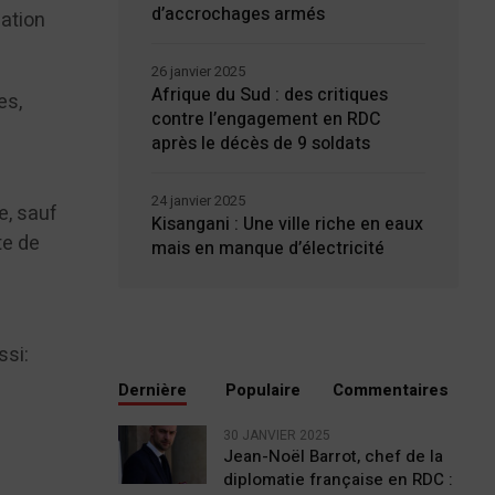
d’accrochages armés
mation
26 janvier 2025
Afrique du Sud : des critiques
es,
contre l’engagement en RDC
après le décès de 9 soldats
24 janvier 2025
e, sauf
Kisangani : Une ville riche en eaux
te de
mais en manque d’électricité
ssi:
u
Dernière
Populaire
Commentaires
30 JANVIER 2025
Jean-Noël Barrot, chef de la
diplomatie française en RDC :