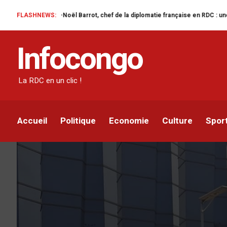
Jean-Noël Barrot, chef de la diplomatie française en RDC : une visite sous h
FLASHNEWS:
SOCIÉTÉ
Infocongo
Modeste Bahati résilie 
et signe avec Médecins
La RDC en un clic !
Infocongo
Par
13 MARS 2021
Accueil
Politique
Economie
Culture
Spor