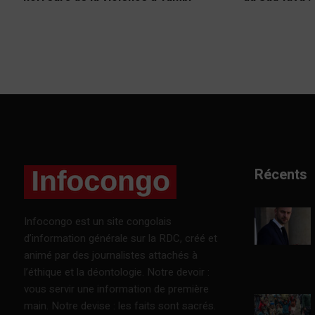
Récents
Infocongo est un site congolais
d’information générale sur la RDC, créé et
animé par des journalistes attachés à
l’éthique et la déontologie. Notre devoir :
vous servir une information de première
main. Notre devise : les faits sont sacrés.