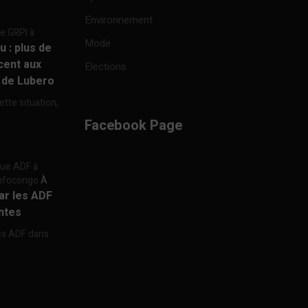
Environnement
re GRPI à
Mode
u : plus de
cent aux
Elections
e de Lubero
ette situation,
Facebook Page
aque ADF à
 Infocongo
À
par les ADF
ntes
les ADF dans