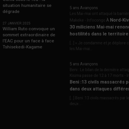
situation humanitaire se
5 ans Avançons
dégrade
Les Mai-mai ont attaqué la barriè
Nord-Kiv
Makeke - Infocongo
À
27 JANVIER 2025
30 miliciens Mai-mai renon
William Ruto convoque un
hostilités dans le territoir
sommet extraordinaire de
l’EAC pour un face à face
[…] « Je condamne et je déplore c
Tshisekedi-Kagame
les Mai-mai...
5 ans Avançons
Beni : Le bilan de la dernière att
Kisima passe de 12 à 17 morts -
Beni :13 civils massacrés 
dans deux attaques différe
[…] Beni :13 civils massacrés par 
deux...