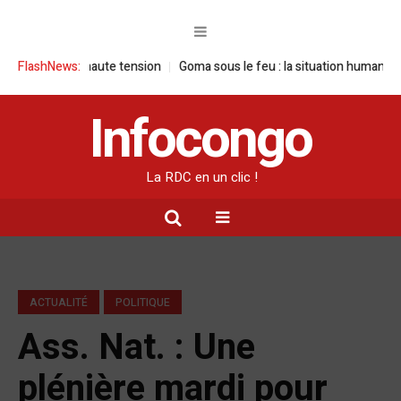
e sous haute tension
FlashNews:
Goma sous le feu : la situation humanitaire se dé
Infocongo
La RDC en un clic !
ACTUALITÉ
POLITIQUE
Ass. Nat. : Une
plénière mardi pour