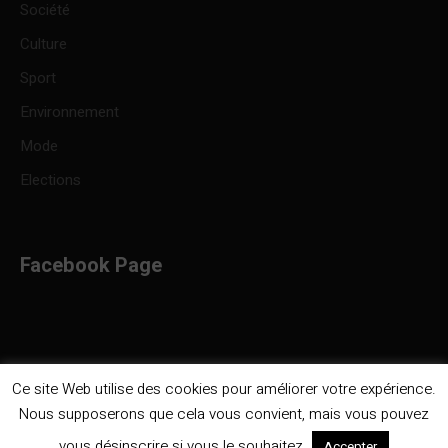
Société
Culture
Sport
Environnement
Mode
Elections
Facebook Page
Ce site Web utilise des cookies pour améliorer votre expérience.
Nous supposerons que cela vous convient, mais vous pouvez
Politique de confidentialité
/ Infocongo © 2023 / Tous droits
vous désinscrire si vous le souhaitez.
Accepter