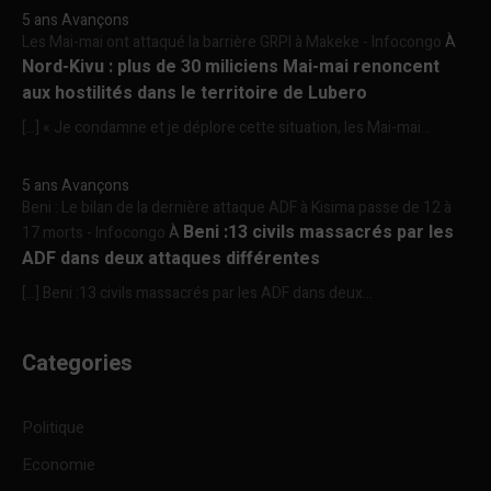
5 ans Avançons
Les Mai-mai ont attaqué la barrière GRPI à Makeke - Infocongo
À
Nord-Kivu : plus de 30 miliciens Mai-mai renoncent
aux hostilités dans le territoire de Lubero
[…] « Je condamne et je déplore cette situation, les Mai-mai...
5 ans Avançons
Beni : Le bilan de la dernière attaque ADF à Kisima passe de 12 à
Beni :13 civils massacrés par les
17 morts - Infocongo
À
ADF dans deux attaques différentes
[…] Beni :13 civils massacrés par les ADF dans deux...
Categories
Politique
Economie