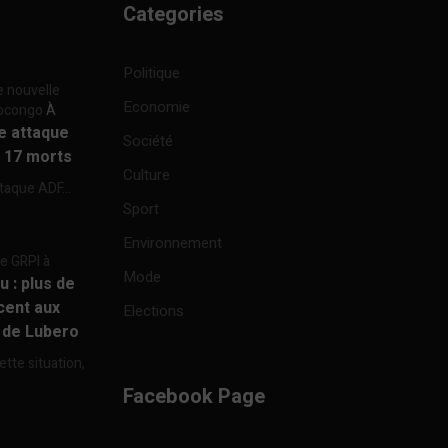
Categories
Politique
e nouvelle
Economie
focongo
À
re attaque
Société
à 17 morts
Culture
ttaque ADF...
Sport
Environnement
re GRPI à
Mode
u : plus de
cent aux
Elections
e de Lubero
ette situation,
Facebook Page