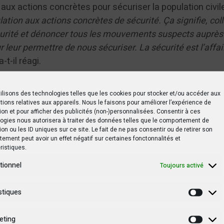
 aux actions concrètes pour sécuriser la population civil
ation aux actions concrètes de sécurité. Ça signifie, col
curité et dénoncer tous les mouvements suspects auprès
r leur permettre de nous sécuriser. La sécurité est l’affai
a-t-il réagi.
ilisons des technologies telles que les cookies pour stocker et/ou accéder aux
tions relatives aux appareils. Nous le faisons pour améliorer l’expérience de
ion et pour afficher des publicités (non-)personnalisées. Consentir à ces
tsApp
Print
Partager
ogies nous autorisera à traiter des données telles que le comportement de
ion ou les ID uniques sur ce site. Le fait de ne pas consentir ou de retirer son
ement peut avoir un effet négatif sur certaines fonctonnalités et
ristiques.
tionnel
Toujours activé
stiques
ongo : Patrick Munyomo va apporter son soutien aux familles vic
Statis
eting