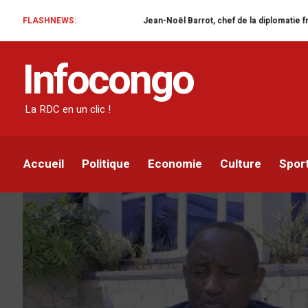
FLASHNEWS:
Jean-Noël Barrot, chef de la diplomatie française en RDC :
SOCIÉTÉ
Infocongo
Assassinat d’un cambi
appelle les services de 
La RDC en un clic !
Christian Amour Imani
Par
24 NOVEMBRE 2020
Accueil
Politique
Economie
Culture
Spor