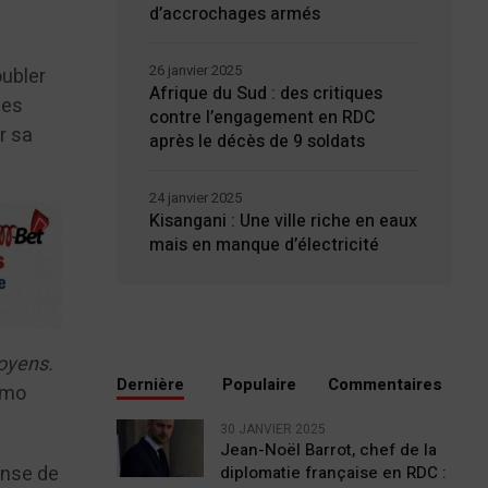
d’accrochages armés
26 janvier 2025
oubler
Afrique du Sud : des critiques
mes
contre l’engagement en RDC
ir sa
après le décès de 9 soldats
24 janvier 2025
Kisangani : Une ville riche en eaux
mais en manque d’électricité
toyens.
Dernière
Populaire
Commentaires
omo
30 JANVIER 2025
Jean-Noël Barrot, chef de la
ense de
diplomatie française en RDC :