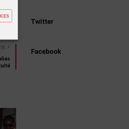
ting
NCES
Twitter
STE
Facebook
alias
uité