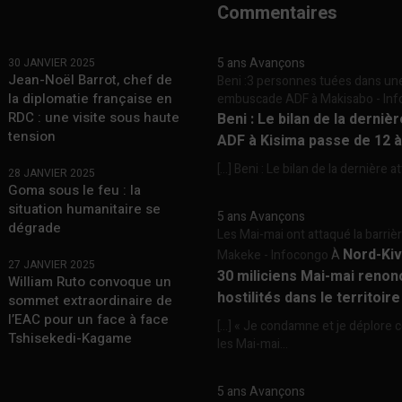
Commentaires
5 ans Avançons
30 JANVIER 2025
Jean-Noël Barrot, chef de
Beni :3 personnes tuées dans un
la diplomatie française en
embuscade ADF à Makisabo - In
RDC : une visite sous haute
Beni : Le bilan de la derniè
tension
ADF à Kisima passe de 12 
[…] Beni : Le bilan de la dernière a
28 JANVIER 2025
Goma sous le feu : la
situation humanitaire se
5 ans Avançons
dégrade
Les Mai-mai ont attaqué la barriè
Nord-Kiv
Makeke - Infocongo
À
27 JANVIER 2025
30 miliciens Mai-mai renon
William Ruto convoque un
hostilités dans le territoir
sommet extraordinaire de
l’EAC pour un face à face
[…] « Je condamne et je déplore c
Tshisekedi-Kagame
les Mai-mai...
5 ans Avançons