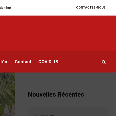
CONTACTEZ-NOUS
 se dégrade
William Ruto convoque un sommet extraordinaire de l’EAC po
i
ités
Contact
COVID-19
Nouvelles Récentes