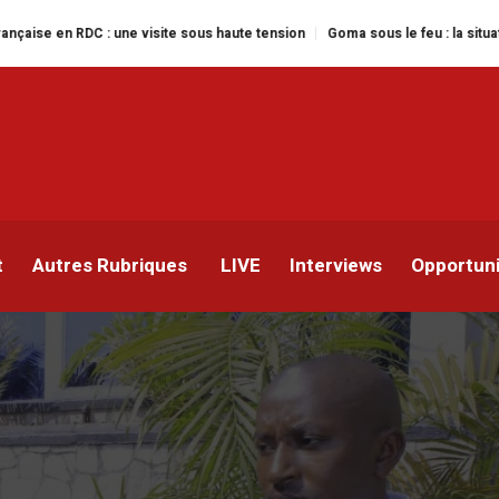
 une visite sous haute tension
Goma sous le feu : la situation humanitaire
ste à Goma : Afrika Aman
sécurité à la vigilance
t
Autres Rubriques
LIVE
Interviews
Opportun