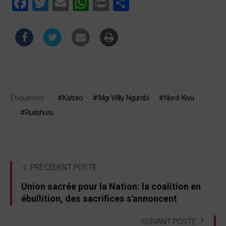
Facebook
Twitter
Email
WhatsApp
Print
Partager
Étiquettes :
Katoro
Mgr Willy Ngumbi
Nord-Kivu
Ruitshuru
PRÉCÉDENT POSTE
Union sacrée pour la Nation: la coalition en
ébullition, des sacrifices s'annoncent
SUIVANT POSTE