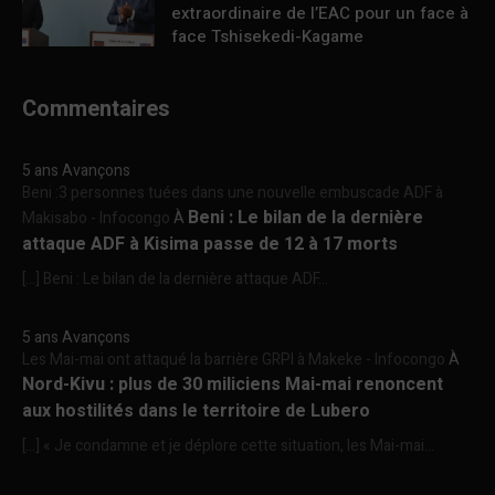
extraordinaire de l’EAC pour un face à
face Tshisekedi-Kagame
Commentaires
5 ans Avançons
Beni :3 personnes tuées dans une nouvelle embuscade ADF à
Beni : Le bilan de la dernière
Makisabo - Infocongo
À
attaque ADF à Kisima passe de 12 à 17 morts
[…] Beni : Le bilan de la dernière attaque ADF...
5 ans Avançons
Les Mai-mai ont attaqué la barrière GRPI à Makeke - Infocongo
À
Nord-Kivu : plus de 30 miliciens Mai-mai renoncent
aux hostilités dans le territoire de Lubero
[…] « Je condamne et je déplore cette situation, les Mai-mai...