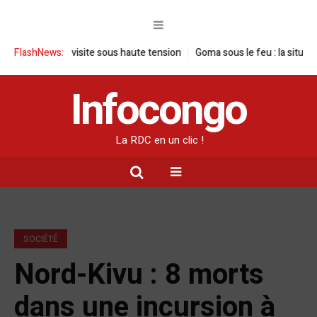
: une visite sous haute tension
FlashNews:
Goma sous le feu : la situation humani
Infocongo
La RDC en un clic !
SOCIÉTÉ
Nord-Kivu : 8 morts
dans une incursion à