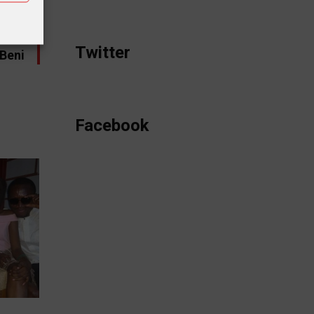
STE
ents
Twitter
 Beni
Facebook