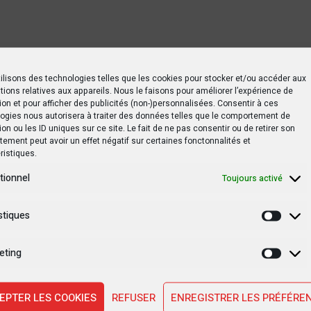
tsApp
Print
Partager
ilisons des technologies telles que les cookies pour stocker et/ou accéder aux
tions relatives aux appareils. Nous le faisons pour améliorer l’expérience de
ion et pour afficher des publicités (non-)personnalisées. Consentir à ces
ogies nous autorisera à traiter des données telles que le comportement de
ion ou les ID uniques sur ce site. Le fait de ne pas consentir ou de retirer son
ement peut avoir un effet négatif sur certaines fonctonnalités et
ristiques.
udiema: La TNT est opérationnelle en RDC
tionnel
Toujours activé
stiques
Statis
eting
Marke
EPTER LES COOKIES
REFUSER
ENREGISTRER LES PRÉFÉRE