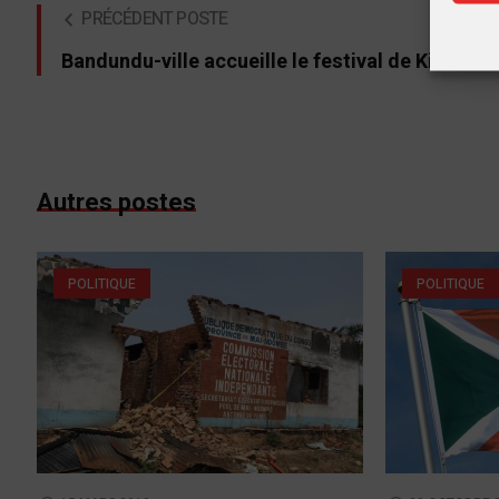
PRÉCÉDENT POSTE
Bandundu-ville accueille le festival de Kimvuka
Autres postes
POLITIQUE
POLITIQUE