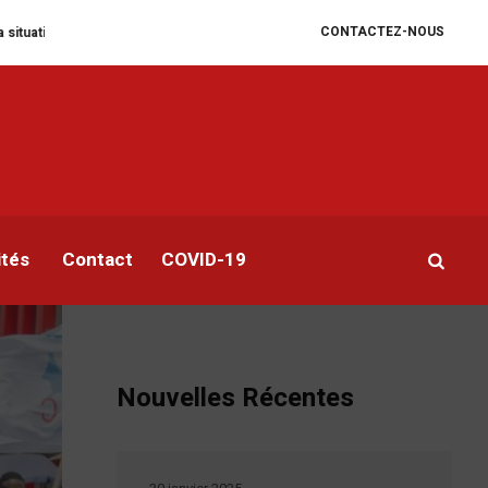
CONTACTEZ-NOUS
itaire se dégrade
William Ruto convoque un sommet extraordinaire de l’E
es
ités
Contact
COVID-19
Nouvelles Récentes