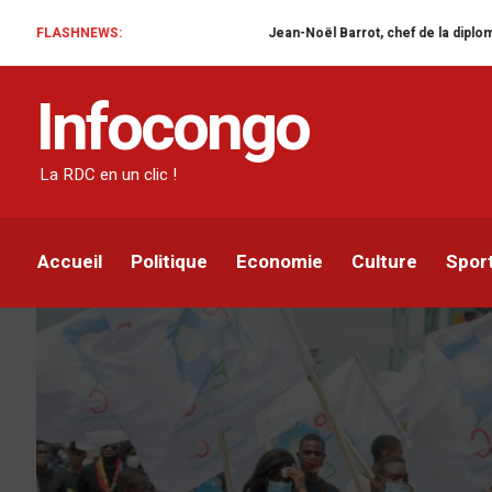
FLASHNEWS:
Jean-Noël Barrot, chef de la diplomatie française en
POLITIQUE
Infocongo
Kinshasa : Le PNEC dan
tueries à l’Est du pays
La RDC en un clic !
Azarias Mokonzi
Par
27 SEPTEMBRE 2020
Accueil
Politique
Economie
Culture
Spor