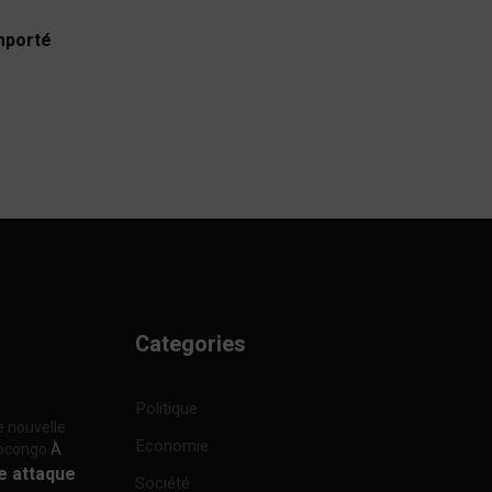
emporté
Categories
Politique
e nouvelle
Economie
focongo
À
re attaque
Société