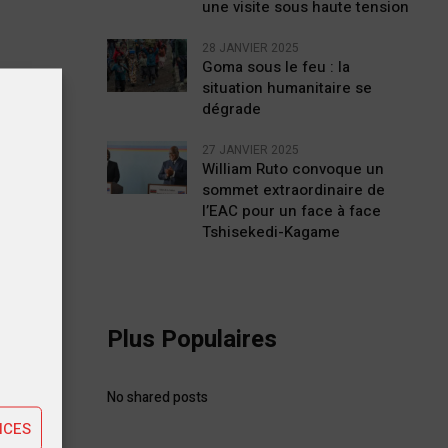
une visite sous haute tension
28 JANVIER 2025
Goma sous le feu : la
situation humanitaire se
dégrade
27 JANVIER 2025
William Ruto convoque un
sommet extraordinaire de
l’EAC pour un face à face
Tshisekedi-Kagame
tiques
Plus Populaires
ting
No shared posts
NCES