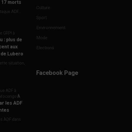
à 17 morts
Culture
ttaque ADF...
Sport
Environnement
re GRPI à
Mode
u : plus de
cent aux
Elections
e de Lubero
ette situation,
Facebook Page
aque ADF à
 Infocongo
À
par les ADF
ntes
les ADF dans