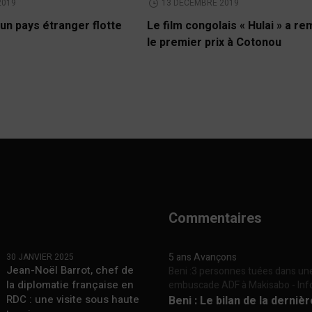
2019
13 DÉCEMBRE 2019
un pays étranger flotte
Le film congolais « Hulai » a r
le premier prix à Cotonou
Commentaires
5 ans Avançons
30 JANVIER 2025
Jean-Noël Barrot, chef de
Beni :3 personnes tuées dans un
la diplomatie française en
embuscade ADF à Makisabo - In
RDC : une visite sous haute
Beni : Le bilan de la derniè