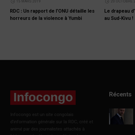
15 MARS 2019
20 OCTOBRE 
RDC : Un rapport de l’ONU détaille les
Le drapeau d’
horreurs de la violence à Yumbi
au Sud-Kivu !
Récents
Infocongo est un site congolais
d’information générale sur la RDC, créé et
animé par des journalistes attachés à