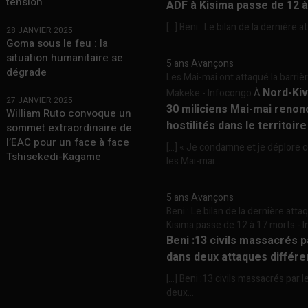
tension
ADF à Kisima passe de 12 
[…] Beni : Le bilan de la dernière a
28 JANVIER 2025
Goma sous le feu : la
situation humanitaire se
5 ans Avançons
dégrade
Les Mai-mai ont attaqué la barriè
Nord-Kiv
Makeke - Infocongo
À
27 JANVIER 2025
30 miliciens Mai-mai renon
William Ruto convoque un
hostilités dans le territoir
sommet extraordinaire de
l’EAC pour un face à face
[…] « Je condamne et je déplore c
Tshisekedi-Kagame
les Mai-mai...
5 ans Avançons
Beni : Le bilan de la dernière att
Kisima passe de 12 à 17 morts -
Beni :13 civils massacrés 
dans deux attaques différe
[…] Beni :13 civils massacrés par 
deux...