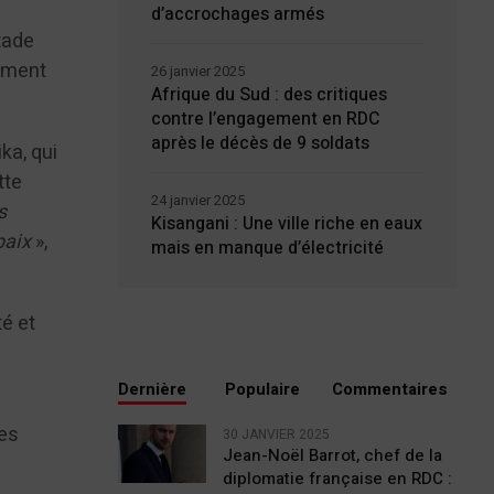
d’accrochages armés
tade
gement
26 janvier 2025
Afrique du Sud : des critiques
contre l’engagement en RDC
après le décès de 9 soldats
ka, qui
tte
24 janvier 2025
s
Kisangani : Une ville riche en eaux
paix
»,
mais en manque d’électricité
té et
Dernière
Populaire
Commentaires
les
30 JANVIER 2025
Jean-Noël Barrot, chef de la
diplomatie française en RDC :