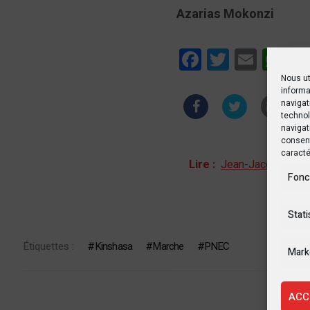
Azarias Mokonzi
Facebook
Twitter
Email
Wha
Nous ut
informa
navigat
technol
navigat
consent
caracté
Lire :
Jean-Jacques Otsh
Fonc
Stati
Étiquettes :
Kinshasa
Marche
PNEC
Mark
ACC