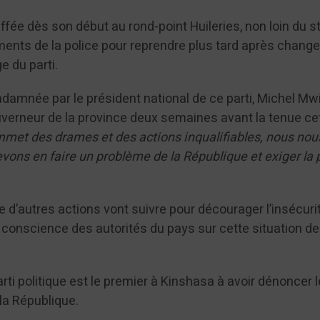
fée dès son début au rond-point Huileries, non loin du s
éments de la police pour reprendre plus tard après chan
ge du parti.
ndamnée par le président national de ce parti, Michel Mwi
ouverneur de la province deux semaines avant la tenue ce
mmet des drames et des actions inqualifiables, nous nou
ons en faire un problème de la République et exiger la 
 d’autres actions vont suivre pour décourager l’insécuri
 conscience des autorités du pays sur cette situation de
arti politique est le premier à Kinshasa à avoir dénoncer 
 la République.