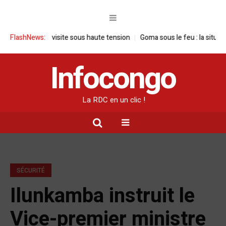
 : une visite sous haute tension
FlashNews:
Goma sous le feu : la situation human
Infocongo
La RDC en un clic !
SÉCURITÉ
Ilunkamba instruit le
Vice-premier ministre