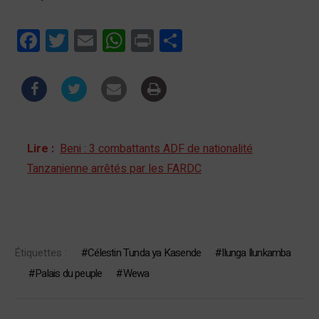
Facebook
Twitter
Email
WhatsApp
Print
Partager
Lire :
Beni : 3 combattants ADF de nationalité
Tanzanienne arrêtés par les FARDC
Étiquettes :
Célestin Tunda ya Kasende
Ilunga Ilunkamba
Palais du peuple
Wewa