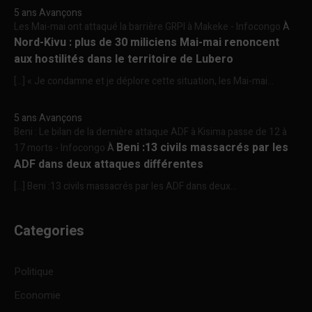
5 ans Avançons
Les Mai-mai ont attaqué la barrière GRPI à Makeke - Infocongo
À
Nord-Kivu : plus de 30 miliciens Mai-mai renoncent
aux hostilités dans le territoire de Lubero
[…] « Je condamne et je déplore cette situation, les Mai-mai...
5 ans Avançons
Beni : Le bilan de la dernière attaque ADF à Kisima passe de 12 à
Beni :13 civils massacrés par les
17 morts - Infocongo
À
ADF dans deux attaques différentes
[…] Beni :13 civils massacrés par les ADF dans deux...
Categories
Politique
Economie