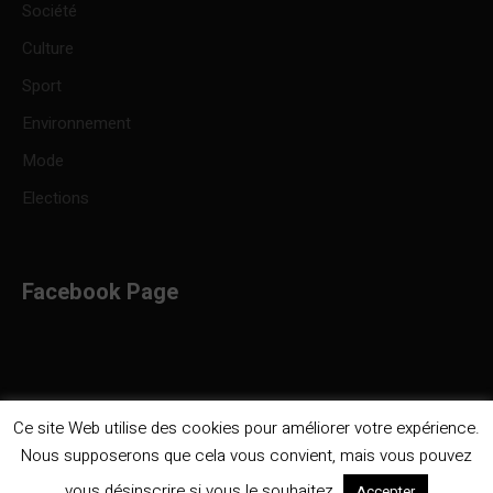
Société
Culture
Sport
Environnement
Mode
Elections
Facebook Page
Ce site Web utilise des cookies pour améliorer votre expérience.
Nous supposerons que cela vous convient, mais vous pouvez
Politique de confidentialité
/ Infocongo © 2023 / Tous droits
vous désinscrire si vous le souhaitez.
Accepter