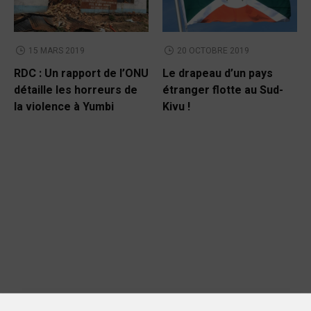
15 MARS 2019
20 OCTOBRE 2019
RDC : Un rapport de l’ONU
Le drapeau d’un pays
détaille les horreurs de
étranger flotte au Sud-
la violence à Yumbi
Kivu !